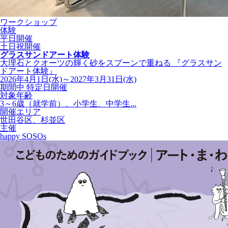
ワークショップ
体験
平日開催
土日祝開催
グラスサンドアート体験
大理石とクオーツの輝く砂をスプーンで重ねる 『グラスサン
ドアート体験』
2026年4月1日(水)～2027年3月31日(水)
期間中 特定日開催
対象年齢
3～6歳（就学前）、小学生、中学生...
開催エリア
世田谷区、杉並区
主催
happy SOSOs