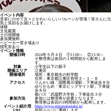
イベント内容
音楽にのせて次々とかわいらしいバルーンが登場！皆さんに元
気と笑顔をお届けします。
体験
文化鑑賞
土日祝開催
参加費無料
ベビーカー置き場あり
授乳室あり
イベント情報
開催日時
2024年５月４日 ①11:00～、②13:30～
※整理券は各回の１時間前から配布しま
す。
対象
小学生以下の親子
開催エリア
江東区
開催場所
場所：東京都水の科学館
住所：東京都江東区有明３－１－８
アクセス
りんかい線「国際展示場駅」下車徒歩８分
ゆりかもめ「東京ビッグサイト駅」下車徒
歩８分
都バス「武蔵野大学前」下車徒歩３分
参加方法
参加には整理券が必要となります。
整理券は各回の1時間前から配布します。
イベント紹介⽤
https://www.mizunokagaku.jp/
URL
外部ページに遷移します