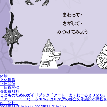
体験
文化鑑賞
平日開催
土日祝開催
参加費無料
こどものためのガイドブック「アート・ま・わーる２０２６」
「アート・ま・わーる2026」は10か所の都立文化施設が掲載さ
れ、訪れ...
2026年3月31日(火)～2027年3月31日(水)