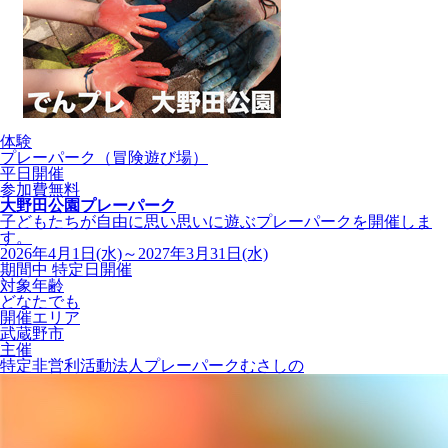
体験
プレーパーク（冒険遊び場）
平日開催
参加費無料
大野田公園プレーパーク
子どもたちが自由に思い思いに遊ぶプレーパークを開催しま
す。
2026年4月1日(水)～2027年3月31日(水)
期間中 特定日開催
対象年齢
どなたでも
開催エリア
武蔵野市
主催
特定非営利活動法人プレーパークむさしの