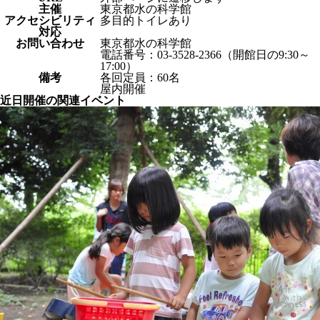
主催
東京都水の科学館
アクセシビリティ
多目的トイレあり
対応
お問い合わせ
東京都水の科学館
電話番号：03-3528-2366（開館日の9:30～
17:00）
備考
各回定員：60名
屋内開催
近日開催の関連イベント