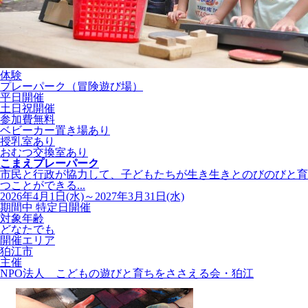
体験
プレーパーク（冒険遊び場）
平日開催
土日祝開催
参加費無料
ベビーカー置き場あり
授乳室あり
おむつ交換室あり
こまえプレーパーク
市民と行政が協力して、子どもたちが生き生きとのびのびと育
つことができる...
2026年4月1日(水)～2027年3月31日(水)
期間中 特定日開催
対象年齢
どなたでも
開催エリア
狛江市
主催
NPO法人 こどもの遊びと育ちをささえる会・狛江