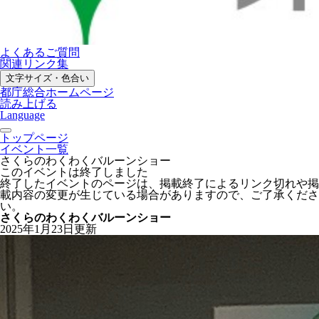
よくあるご質問
関連リンク集
文字サイズ・色合い
都庁総合ホームページ
読み上げる
Language
トップページ
イベント一覧
さくらのわくわくバルーンショー
このイベントは終了しました
終了したイベントのページは、掲載終了によるリンク切れや掲
載内容の変更が生じている場合がありますので、ご了承くださ
い。
さくらのわくわくバルーンショー
2025年1月23日更新