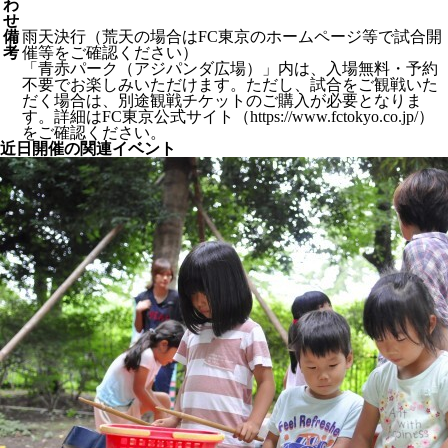
わ
せ
備
雨天決行（荒天の場合はFC東京のホームページ等で試合開
考
催等をご確認ください）
「青赤パーク（アジパンダ広場）」内は、入場無料・予約
不要でお楽しみいただけます。ただし、試合をご観戦いた
だく場合は、別途観戦チケットのご購入が必要となりま
す。詳細はFC東京公式サイト（https://www.fctokyo.co.jp/）
をご確認ください。
近日開催の関連イベント