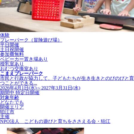
体験
プレーパーク（冒険遊び場）
平日開催
土日祝開催
参加費無料
ベビーカー置き場あり
授乳室あり
おむつ交換室あり
こまえプレーパーク
市民と行政が協力して、子どもたちが生き生きとのびのびと育
つことができる...
2026年4月1日(水)～2027年3月31日(水)
期間中 特定日開催
対象年齢
どなたでも
開催エリア
狛江市
主催
NPO法人 こどもの遊びと育ちをささえる会・狛江