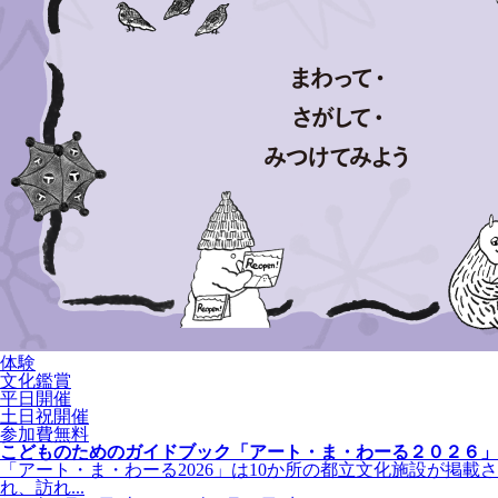
体験
文化鑑賞
平日開催
土日祝開催
参加費無料
こどものためのガイドブック「アート・ま・わーる２０２６」
「アート・ま・わーる2026」は10か所の都立文化施設が掲載さ
れ、訪れ...