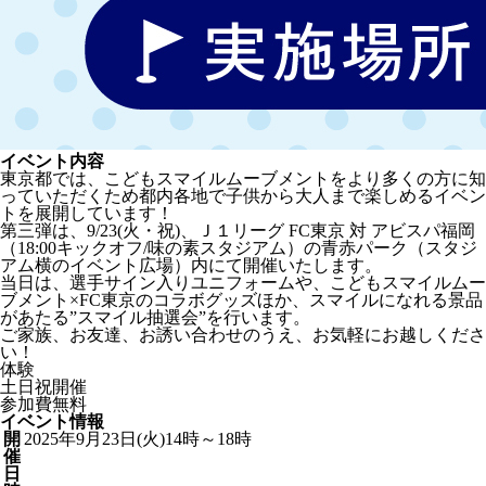
イベント内容
東京都では、こどもスマイルムーブメントをより多くの方に知
っていただくため都内各地で子供から大人まで楽しめるイベン
トを展開しています！
第三弾は、9/23(火・祝)、Ｊ１リーグ FC東京 対 アビスパ福岡
（18:00キックオフ/味の素スタジアム）の青赤パーク（スタジ
アム横のイベント広場）内にて開催いたします。
当日は、選手サイン入りユニフォームや、こどもスマイルムー
ブメント×FC東京のコラボグッズほか、スマイルになれる景品
があたる”スマイル抽選会”を行います。
ご家族、お友達、お誘い合わせのうえ、お気軽にお越しくださ
い！
体験
土日祝開催
参加費無料
イベント情報
開
2025年9月23日(火)14時～18時
催
日