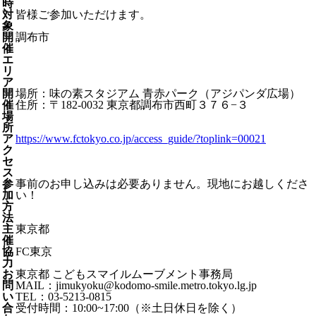
時
対
皆様ご参加いただけます。
象
開
調布市
催
エ
リ
ア
開
場所：味の素スタジアム 青赤パーク（アジパンダ広場）
催
住所：〒182-0032 東京都調布市西町３７６−３
場
所
ア
https://www.fctokyo.co.jp/access_guide/?toplink=00021
ク
セ
ス
参
事前のお申し込みは必要ありません。現地にお越しくださ
加
い！
方
法
主
東京都
催
協
FC東京
力
お
東京都 こどもスマイルムーブメント事務局
問
MAIL：jimukyoku@kodomo-smile.metro.tokyo.lg.jp
い
TEL：03-5213-0815
合
受付時間：10:00~17:00（※土日休日を除く）