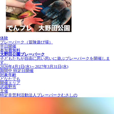
体験
プレーパーク（冒険遊び場）
平日開催
参加費無料
大野田公園プレーパーク
子どもたちが自由に思い思いに遊ぶプレーパークを開催しま
す。
2026年4月1日(水)～2027年3月31日(水)
期間中 特定日開催
対象年齢
どなたでも
開催エリア
武蔵野市
主催
特定非営利活動法人プレーパークむさしの