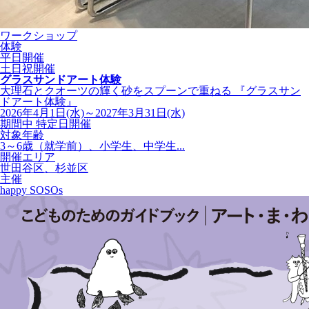
ワークショップ
体験
平日開催
土日祝開催
グラスサンドアート体験
大理石とクオーツの輝く砂をスプーンで重ねる 『グラスサン
ドアート体験』
2026年4月1日(水)～2027年3月31日(水)
期間中 特定日開催
対象年齢
3～6歳（就学前）、小学生、中学生...
開催エリア
世田谷区、杉並区
主催
happy SOSOs