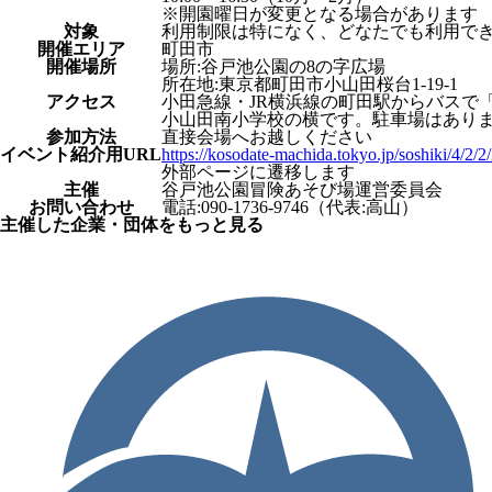
※開園曜日が変更となる場合があります
対象
利用制限は特になく、どなたでも利用で
開催エリア
町田市
開催場所
場所:谷戸池公園の8の字広場
所在地:東京都町田市小山田桜台1-19-1
アクセス
小田急線・JR横浜線の町田駅からバスで
小山田南小学校の横です。駐車場はあり
参加方法
直接会場へお越しください
イベント紹介⽤URL
https://kosodate-machida.tokyo.jp/soshiki/4/2/
外部ページに遷移します
主催
谷戸池公園冒険あそび場運営委員会
お問い合わせ
電話:090-1736-9746（代表:高山）
主催した企業・団体をもっと見る