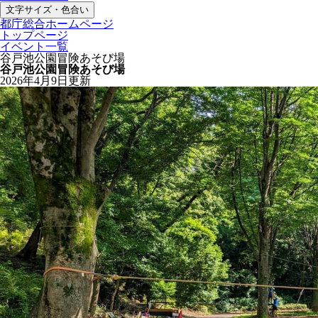
文字サイズ・色合い
都庁総合ホームページ
トップページ
イベント一覧
谷戸池公園冒険あそび場
谷戸池公園冒険あそび場
2026年4月9日更新