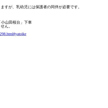
きますが、乳幼児には保護者の同伴が必要です。
「小山田桜台」下車
ません。
2/298.html#yatoike