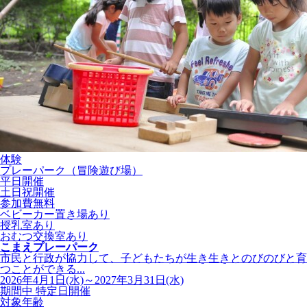
体験
プレーパーク（冒険遊び場）
平日開催
土日祝開催
参加費無料
ベビーカー置き場あり
授乳室あり
おむつ交換室あり
こまえプレーパーク
市民と行政が協力して、子どもたちが生き生きとのびのびと育
つことができる...
2026年4月1日(水)～2027年3月31日(水)
期間中 特定日開催
対象年齢