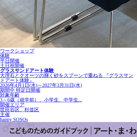
ワークショップ
体験
平日開催
土日祝開催
グラスサンドアート体験
大理石とクオーツの輝く砂をスプーンで重ねる 『グラスサン
ドアート体験』
2026年4月1日(水)～2027年3月31日(水)
期間中 特定日開催
対象年齢
3～6歳（就学前）、小学生、中学生...
開催エリア
世田谷区、杉並区
主催
happy SOSOs