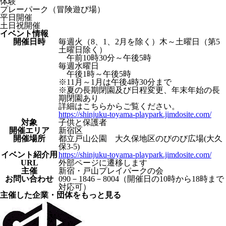
体験
プレーパーク（冒険遊び場）
平日開催
土日祝開催
イベント情報
開催日時
毎週火（8、1、2月を除く）木～土曜日（第5
土曜日除く）
午前10時30分～午後5時
毎週水曜日
午後1時～午後5時
※11月～1月は午後4時30分まで
※夏の長期閉園及び日程変更、年末年始の長
期閉園あり
詳細はこちらからご覧ください。
https://shinjuku-toyama-playpark.jimdosite.com/
対象
子供と保護者
開催エリア
新宿区
開催場所
都立戸山公園 大久保地区のびのび広場(大久
保3-5)
イベント紹介⽤
https://shinjuku-toyama-playpark.jimdosite.com/
URL
外部ページに遷移します
主催
新宿・戸山プレイパークの会
お問い合わせ
090－1846－8004（開催日の10時から18時まで
対応可）
主催した企業・団体をもっと見る