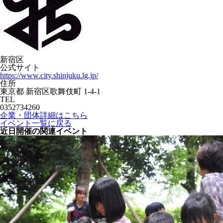
新宿区
公式サイト
https://www.city.shinjuku.lg.jp/
住所
東京都 新宿区歌舞伎町 1-4-1
TEL
0352734260
企業・団体詳細はこちら
イベント一覧に戻る
近日開催の関連イベント