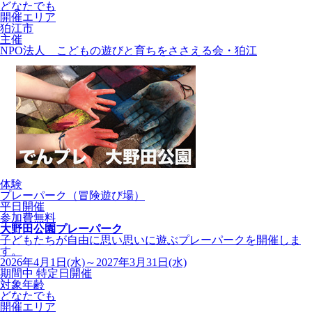
どなたでも
開催エリア
狛江市
主催
NPO法人 こどもの遊びと育ちをささえる会・狛江
体験
プレーパーク（冒険遊び場）
平日開催
参加費無料
大野田公園プレーパーク
子どもたちが自由に思い思いに遊ぶプレーパークを開催しま
す。
2026年4月1日(水)～2027年3月31日(水)
期間中 特定日開催
対象年齢
どなたでも
開催エリア