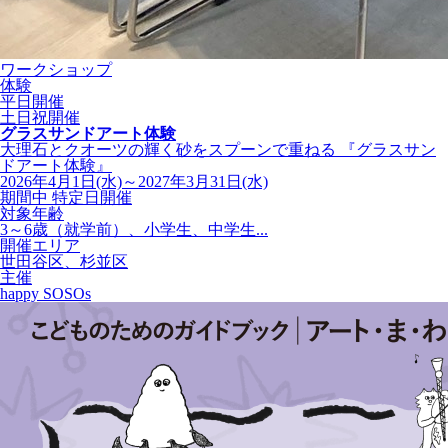
ワークショップ
体験
平日開催
土日祝開催
グラスサンドアート体験
大理石とクオーツの輝く砂をスプーンで重ねる 『グラスサン
ドアート体験』
2026年4月1日(水)～2027年3月31日(水)
期間中 特定日開催
対象年齢
3～6歳（就学前）、小学生、中学生...
開催エリア
世田谷区、杉並区
主催
happy SOSOs