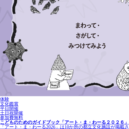
体験
文化鑑賞
平日開催
土日祝開催
参加費無料
こどものためのガイドブック「アート・ま・わーる２０２６」
「アート・ま・わーる2026」は10か所の都立文化施設が掲載さ