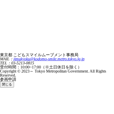
東京都 こどもスマイルムーブメント事務局
MAIL：
jimukyoku@kodomo-smile.metro.tokyo.lg.jp
TEL：03-5213-0815
受付時間：10:00~17:00（※土日休日を除く）
Copyright © 2023～ Tokyo Metropolitan Government. All Rights
Reserved.
参画申請
閉じる