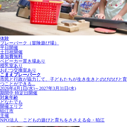
体験
プレーパーク（冒険遊び場）
平日開催
土日祝開催
参加費無料
ベビーカー置き場あり
授乳室あり
おむつ交換室あり
こまえプレーパーク
市民と行政が協力して、子どもたちが生き生きとのびのびと育
つことができる...
2026年4月1日(水)～2027年3月31日(水)
期間中 特定日開催
対象年齢
どなたでも
開催エリア
狛江市
主催
NPO法人 こどもの遊びと育ちをささえる会・狛江