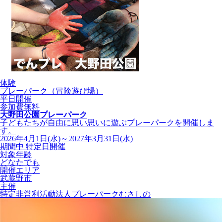
体験
プレーパーク（冒険遊び場）
平日開催
参加費無料
大野田公園プレーパーク
子どもたちが自由に思い思いに遊ぶプレーパークを開催しま
す。
2026年4月1日(水)～2027年3月31日(水)
期間中 特定日開催
対象年齢
どなたでも
開催エリア
武蔵野市
主催
特定非営利活動法人プレーパークむさしの