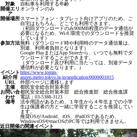
対象
自転車を利用する年齢
開催エリ
オンラインのみ
ア
開催場所
スマートフォン・タブレット向けアプリのため、ご
自宅はもちろん、どこでも利用できます。
（初回ダウンロードのみ900MB程度のデータ通信が
必要になるため、Wi-fi 環境でのダウンロードを推奨
しています）
参加方法
無料（ダウンロード時や利用時のデータ通信量は、
別途、利用者負担となります）
Google PlayまたはApp Storeから、いつでも無料でダ
ウンロードすることができます。
（ダウンロード及び利用に当たっては、別途データ
通信料が必要となります。）
イベント
https://www.tomin-
紹介⽤
anzen.metro.tokyo.lg.jp/application/0000001815
URL
外部ページに遷移します
主催
都民安全総合対策本部
お問い合
都民安全総合対策本部 総合推進部 総合推進課
わせ
電話：03-5388-3123
備考
法令用語があるため、１年生から４年生までの小学
生は保護者の方と一緒に学習することを推奨してい
ます。
推奨OSがAndroid、iOS、iPadOSであるため、
WindowsOSやmacOSのPC等では利用できません。
近日開催の関連イベント