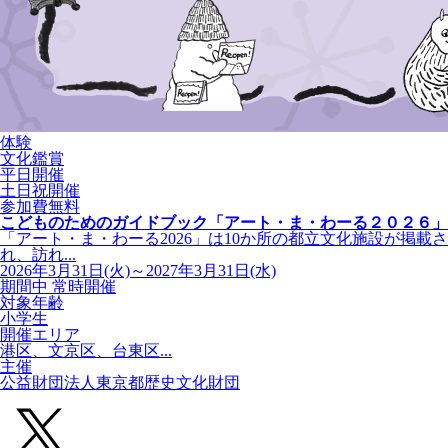
体験
文化鑑賞
平日開催
土日祝開催
参加費無料
こどものためのガイドブック「アート・ま・わーる２０２６」
「アート・ま・わーる2026」は10か所の都立文化施設が掲載さ
れ、訪れ...
2026年3月31日(火)～2027年3月31日(水)
期間中 常時開催
対象年齢
小学生
開催エリア
港区、文京区、台東区...
主催
公益財団法人東京都歴史文化財団