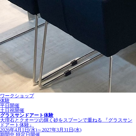
ワークショップ
体験
平日開催
土日祝開催
グラスサンドアート体験
大理石とクオーツの輝く砂をスプーンで重ねる 『グラスサン
ドアート体験』
2026年4月1日(水)～2027年3月31日(水)
期間中 特定日開催