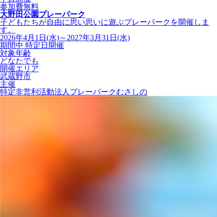
参加費無料
大野田公園プレーパーク
子どもたちが自由に思い思いに遊ぶプレーパークを開催しま
す。
2026年4月1日(水)～2027年3月31日(水)
期間中 特定日開催
対象年齢
どなたでも
開催エリア
武蔵野市
主催
特定非営利活動法人プレーパークむさしの