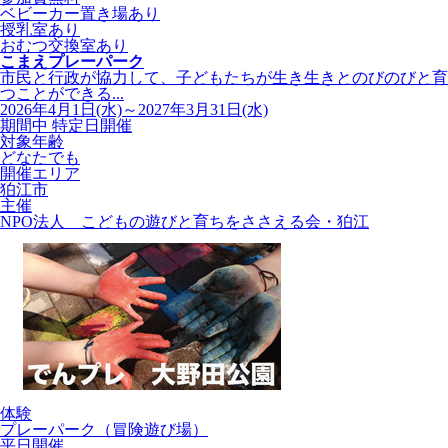
ベビーカー置き場あり
授乳室あり
おむつ交換室あり
こまえプレーパーク
市民と行政が協力して、子どもたちが生き生きとのびのびと育
つことができる...
2026年4月1日(水)～2027年3月31日(水)
期間中 特定日開催
対象年齢
どなたでも
開催エリア
狛江市
主催
NPO法人 こどもの遊びと育ちをささえる会・狛江
体験
プレーパーク（冒険遊び場）
平日開催