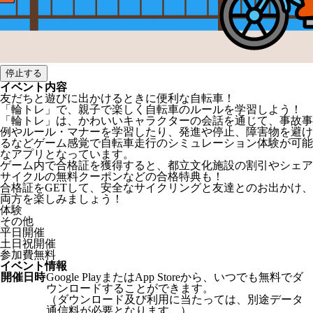
停止する
イベント内容
友だちと遊びに出かけるときに便利な自転車！
「輪トレ」で、親子で楽しく自転車のルールを学習しよう！
「輪トレ」は、かわいいキャラクターの会話を通じて、事故事
例やルール・マナーを学習したり、発進や停止、障害物を避け
るなどゲーム感覚で自転車走行のシミュレーション体験が可能
なアプリとなっています。
ゲーム内で合格証を獲得すると、都立文化施設の割引やシェア
サイクルの無料クーポンなどの合格特典も！
合格証をGETして、安全なサイクリングと友達とのお出かけ、
両方を楽しみましょう！
体験
その他
平日開催
土日祝開催
参加費無料
イベント情報
開催日時
Google PlayまたはApp Storeから、いつでも無料でダ
ウンロードすることができます。
（ダウンロード及び利用に当たっては、別途データ
通信料が必要となります。）