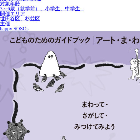
対象年齢
3～6歳（就学前）、小学生、中学生...
開催エリア
世田谷区、杉並区
主催
happy SOSOs