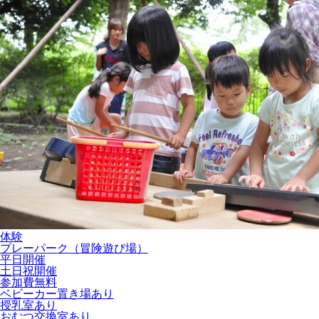
体験
プレーパーク（冒険遊び場）
平日開催
土日祝開催
参加費無料
ベビーカー置き場あり
授乳室あり
おむつ交換室あり