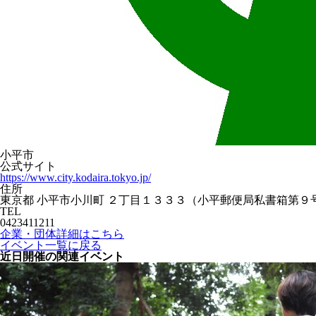
小平市
公式サイト
https://www.city.kodaira.tokyo.jp/
住所
東京都 小平市小川町 ２丁目１３３３（小平郵便局私書箱第９
TEL
0423411211
企業・団体詳細はこちら
イベント一覧に戻る
近日開催の関連イベント