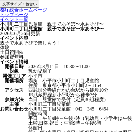
文字サイズ・色合い
都庁総合ホームページ
トップページ
イベント一覧
小川町二丁目児童館 親子であそぼ〜水あそび〜
小川町二丁目児童館 親子であそぼ〜水あそび〜
2026年6月26日更新
イベント内容
親子で水あそびで楽しもう！
体験
土日祝開催
参加費無料
イベント情報
開催日時
2026年8月11日 10:30〜11:00
対象
乳幼児親子
開催エリア
小平市
開催場所
場所：小平市小川町二丁目児童館
住所：東京都小平市小川町2－1154
アクセス
西武国分寺線たかの台駅から徒歩10分
JR武蔵野線新小平駅から徒歩7分
参加方法
当日、児童館で受付（定員30組程度）
主催
小川町二丁目児童館
お問い合わせ
小川町二丁目児童館：042－345－6454
開館時間
平日：午前9時～午後7時（乳幼児・小学生は午後
土曜,日曜,祝日：午前9時～午後6時
休館日