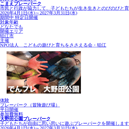
こまえプレーパーク
市民と行政が協力して、子どもたちが生き生きとのびのびと育つ
2026年4月1日(水)～2027年3月31日(水)
期間中 特定日開催
対象年齢
どなたでも
開催エリア
狛江市
主催
NPO法人 こどもの遊びと育ちをささえる会・狛江
体験
プレーパーク（冒険遊び場）
平日開催
参加費無料
大野田公園プレーパーク
子どもたちが自由に思い思いに遊ぶプレーパークを開催します
2026年4月1日(水)～2027年3月31日(水)