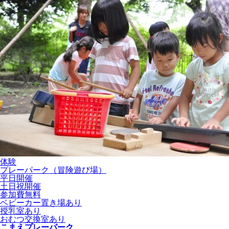
体験
プレーパーク（冒険遊び場）
平日開催
土日祝開催
参加費無料
ベビーカー置き場あり
授乳室あり
おむつ交換室あり
こまえプレーパーク