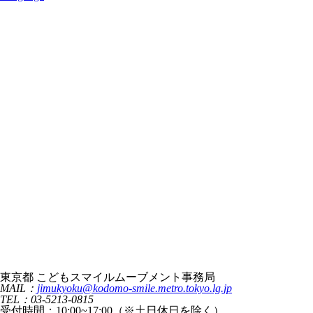
東京都 こどもスマイルムーブメント事務局
MAIL：
jimukyoku@kodomo-smile.metro.tokyo.lg.jp
TEL：03-5213-0815
受付時間：10:00~17:00（※土日休日を除く）