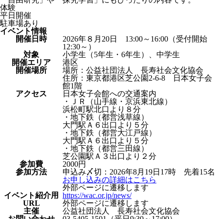
体験
平日開催
駐車場あり
イベント情報
開催日時
2026年８月20日 13:00～16:00（受付開始
12:30～）
対象
小学生（5年生・6年生）、中学生
開催エリア
港区
開催場所
場所：公益社団法人 長寿社会文化協会
住所：東京都港区芝公園2-6-8 日本女子会
館1階
アクセス
日本女子会館への交通案内
・ＪＲ（山手線・京浜東北線）
浜松町駅北口より８分
・地下鉄（都営浅草線）
大門駅Ａ６出口より５分
・地下鉄（都営大江戸線）
大門駅Ａ６出口より５分
・地下鉄（都営三田線）
芝公園駅Ａ３出口より２分
参加費
2000円
参加方法
申込み〆切：2026年8月19日17時 先着15名
お申し込みの詳細はこちら
外部ページに遷移します
イベント紹介⽤
https://wac.or.jp/news/
URL
外部ページに遷移します
主催
公益社団法人 長寿社会文化協会
お問い合わせ
03-5405-1501（平日9:30～17:00）