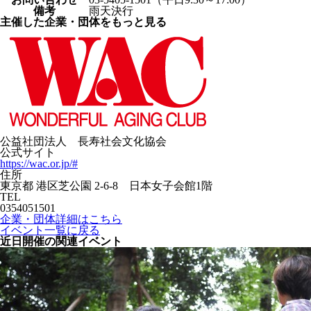
備考
雨天決行
主催した企業・団体をもっと見る
公益社団法人 長寿社会文化協会
公式サイト
https://wac.or.jp/#
住所
東京都 港区芝公園 2-6-8 日本女子会館1階
TEL
0354051501
企業・団体詳細はこちら
イベント一覧に戻る
近日開催の関連イベント