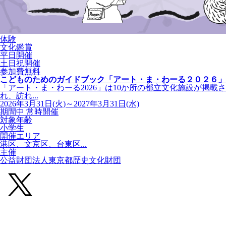
体験
文化鑑賞
平日開催
土日祝開催
参加費無料
こどものためのガイドブック「アート・ま・わーる２０２６」
「アート・ま・わーる2026」は10か所の都立文化施設が掲載さ
れ、訪れ...
2026年3月31日(火)～2027年3月31日(水)
期間中 常時開催
対象年齢
小学生
開催エリア
港区、文京区、台東区...
主催
公益財団法人東京都歴史文化財団