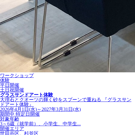
ワークショップ
体験
平日開催
土日祝開催
グラスサンドアート体験
大理石とクオーツの輝く砂をスプーンで重ねる 『グラスサン
ドアート体験』
2026年4月1日(水)～2027年3月31日(水)
期間中 特定日開催
対象年齢
3～6歳（就学前）、小学生、中学生...
開催エリア
世田谷区、杉並区