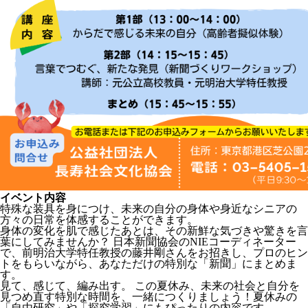
イベント内容
特殊な装具を身につけ、未来の自分の身体や身近なシニアの
方々の日常を体感することができます。
身体の変化を肌で感じたあとは、その新鮮な気づきや驚きを言
葉にしてみませんか？ 日本新聞協会のNIEコーディネーター
で、前明治大学特任教授の藤井剛さんをお招きし、プロのヒン
トをもらいながら、あなただけの特別な「新聞」にまとめま
す。
見て、感じて、編み出す。 この夏休み、未来の社会と自分を
見つめ直す特別な時間を、一緒につくりましょう！夏休みの
「自由研究」や「探究学習」にもぴったりの内容です。