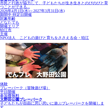
市民と行政が協力して、子どもたちが生き生きとのびのびと育
つことができる...
2026年4月1日(水)～2027年3月31日(水)
期間中 特定日開催
対象年齢
どなたでも
開催エリア
狛江市
主催
NPO法人 こどもの遊びと育ちをささえる会・狛江
体験
プレーパーク（冒険遊び場）
平日開催
参加費無料
大野田公園プレーパーク
子どもたちが自由に思い思いに遊ぶプレーパークを開催しま
す。