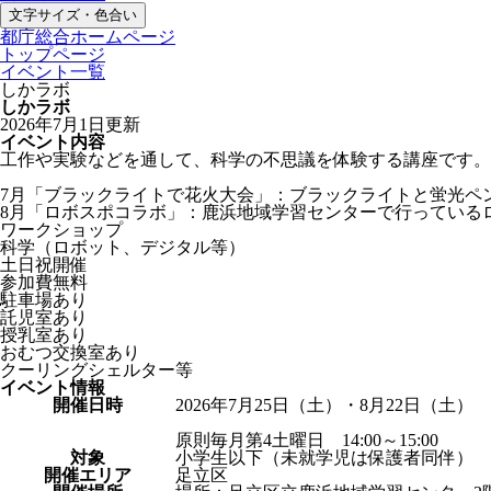
文字サイズ・色合い
都庁総合ホームページ
トップページ
イベント一覧
しかラボ
しかラボ
2026年7月1日更新
イベント内容
工作や実験などを通して、科学の不思議を体験する講座です。
7月「ブラックライトで花火大会」：ブラックライトと蛍光ペ
8月「ロボスポコラボ」：鹿浜地域学習センターで行っている
ワークショップ
科学（ロボット、デジタル等）
土日祝開催
参加費無料
駐車場あり
託児室あり
授乳室あり
おむつ交換室あり
クーリングシェルター等
イベント情報
開催日時
2026年7月25日（土）・8月22日（土）
原則毎月第4土曜日 14:00～15:00
対象
小学生以下（未就学児は保護者同伴）
開催エリア
足立区