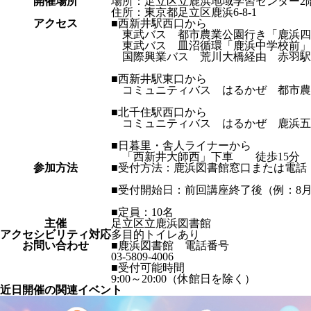
開催場所
場所：足立区立鹿浜地域学習センター2
住所：東京都足立区鹿浜6-8-1
アクセス
■西新井駅西口から
東武バス 都市農業公園行き「鹿浜四
東武バス 皿沼循環「鹿浜中学校前」
国際興業バス 荒川大橋経由 赤羽駅
■西新井駅東口から
コミュニティバス はるかぜ 都市農
■北千住駅西口から
コミュニティバス はるかぜ 鹿浜
■日暮里・舎人ライナーから
「西新井大師西」下車 徒歩15分
参加方法
■受付方法：鹿浜図書館窓口または電話
■受付開始日：前回講座終了後（例：8月2
■定員：10名
主催
足立区立鹿浜図書館
アクセシビリティ対応
多目的トイレあり
お問い合わせ
■鹿浜図書館 電話番号
03-5809-4006
■受付可能時間
9:00～20:00（休館日を除く）
近日開催の関連イベント