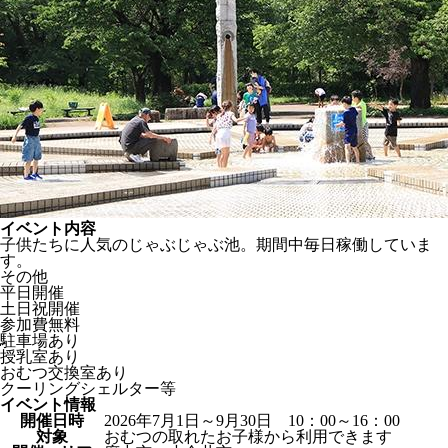
イベント内容
子供たちに人気のじゃぶじゃぶ池。期間中毎日稼働していま
す。
その他
平日開催
土日祝開催
参加費無料
駐車場あり
授乳室あり
おむつ交換室あり
クーリングシェルター等
イベント情報
開催日時
2026年7月1日～9月30日 10：00～16：00
対象
おむつの取れたお子様から利用できます