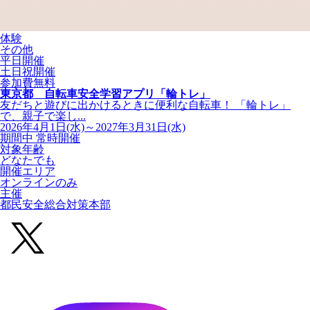
体験
その他
平日開催
土日祝開催
参加費無料
東京都 自転車安全学習アプリ「輪トレ」
友だちと遊びに出かけるときに便利な自転車！ 「輪トレ」
で、親子で楽し...
2026年4月1日(水)～2027年3月31日(水)
期間中 常時開催
対象年齢
どなたでも
開催エリア
オンラインのみ
主催
都民安全総合対策本部