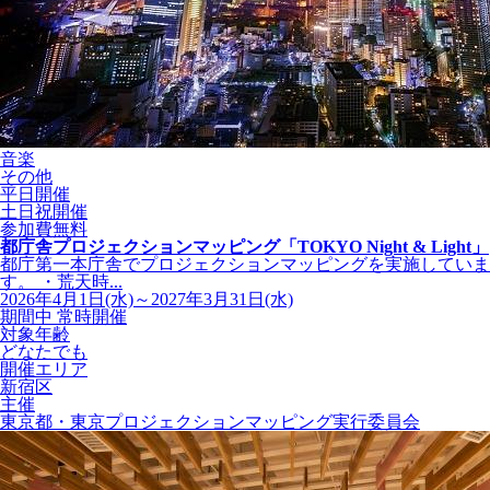
音楽
その他
平日開催
土日祝開催
参加費無料
都庁舎プロジェクションマッピング「TOKYO Night & Light」
都庁第一本庁舎でプロジェクションマッピングを実施していま
す。 ・荒天時...
2026年4月1日(水)～2027年3月31日(水)
期間中 常時開催
対象年齢
どなたでも
開催エリア
新宿区
主催
東京都・東京プロジェクションマッピング実行委員会