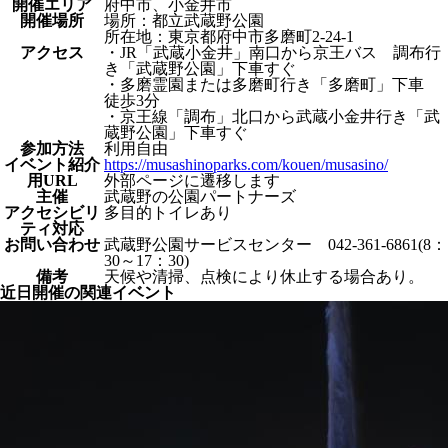
開催エリア
府中市、小金井市
開催場所
場所：都立武蔵野公園
所在地：東京都府中市多磨町2-24-1
アクセス
・JR「武蔵小金井」南口から京王バス 調布行
き「武蔵野公園」下車すぐ
・多磨霊園または多磨町行き「多磨町」下車
徒歩3分
・京王線「調布」北口から武蔵小金井行き「武
蔵野公園」下車すぐ
参加方法
利用自由
イベント紹介
https://musashinoparks.com/kouen/musasino/
⽤URL
外部ページに遷移します
主催
武蔵野の公園パートナーズ
アクセシビリ
多目的トイレあり
ティ対応
お問い合わせ
武蔵野公園サービスセンター 042-361-6861(8：
30～17：30)
備考
天候や清掃、点検により休止する場合あり。
近日開催の関連イベント