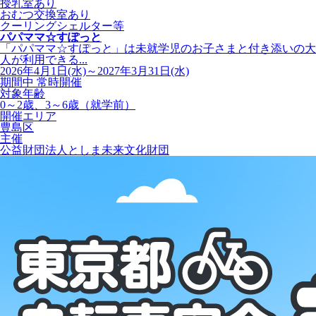
授乳室あり
おむつ交換室あり
クーリングシェルター等
パパママ☆すぽっと
「パパママ☆すぽっと」は未就学児のお子さまと付き添いの大
人が利用できる...
2026年4月1日(水)～2027年3月31日(水)
期間中 常時開催
対象年齢
0～2歳、3～6歳（就学前）
開催エリア
豊島区
主催
公益財団法人としま未来文化財団