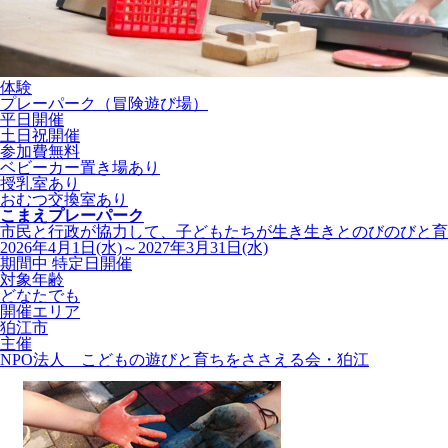
体験
プレーパーク（冒険遊び場）
平日開催
土日祝開催
参加費無料
ベビーカー置き場あり
授乳室あり
おむつ交換室あり
こまえプレーパーク
市民と行政が協力して、子どもたちが生き生きとのびのびと育つ
2026年4月1日(水)～2027年3月31日(水)
期間中 特定日開催
対象年齢
どなたでも
開催エリア
狛江市
主催
NPO法人 こどもの遊びと育ちをささえる会・狛江