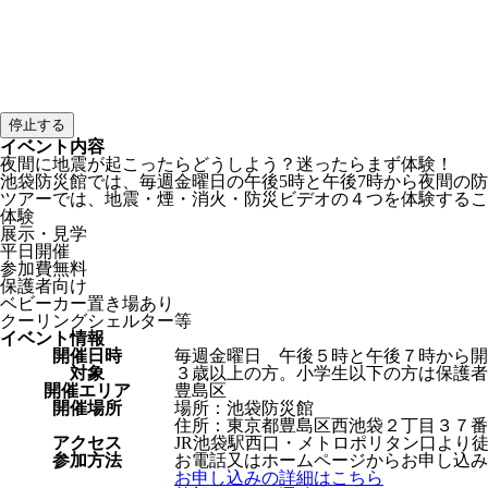
停止する
イベント内容
夜間に地震が起こったらどうしよう？迷ったらまず体験！
池袋防災館では、毎週金曜日の午後5時と午後7時から夜間の
ツアーでは、地震・煙・消火・防災ビデオの４つを体験するこ
体験
展示・見学
平日開催
参加費無料
保護者向け
ベビーカー置き場あり
クーリングシェルター等
イベント情報
開催日時
毎週金曜日 午後５時と午後７時から開
対象
３歳以上の方。小学生以下の方は保護者
開催エリア
豊島区
開催場所
場所：池袋防災館
住所：東京都豊島区西池袋２丁目３７番
アクセス
JR池袋駅西口・メトロポリタン口より
参加方法
お電話又はホームページからお申し込み
お申し込みの詳細はこちら