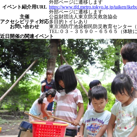
外部ページに遷移します
イベント紹介⽤URL
https://www.tfd.metro.tokyo.lg.jp/taiken/ik
外部ページに遷移します
主催
公益財団法人東京防災救急協会
アクセシビリティ対応
多目的トイレあり
お問い合わせ
東京消防庁池袋都民防災教育センター（
TEL:０３－３５９０－６５６５（体験
近日開催の関連イベント