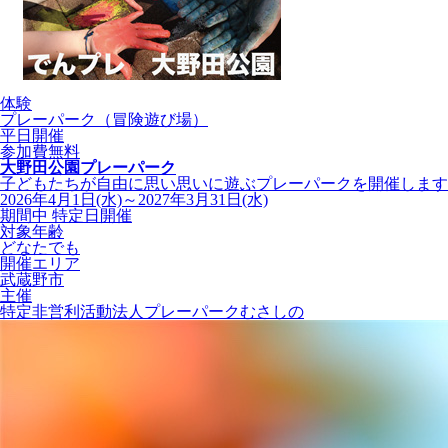
体験
プレーパーク（冒険遊び場）
平日開催
参加費無料
大野田公園プレーパーク
子どもたちが自由に思い思いに遊ぶプレーパークを開催します
2026年4月1日(水)～2027年3月31日(水)
期間中 特定日開催
対象年齢
どなたでも
開催エリア
武蔵野市
主催
特定非営利活動法人プレーパークむさしの