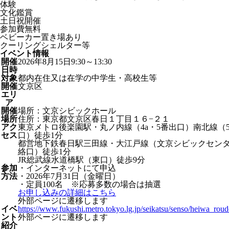
体験
文化鑑賞
土日祝開催
参加費無料
ベビーカー置き場あり
クーリングシェルター等
イベント情報
開催
2026年8月15日9:30～13:30
日時
対象
都内在住又は在学の中学生・高校生等
開催
文京区
エリ
ア
開催
場所：文京シビックホール
場所
住所：東京都文京区春日１丁目１６−２１
アク
東京メトロ後楽園駅・丸ノ内線（4a・5番出口）南北線（
セス
口）徒歩1分
都営地下鉄春日駅三田線・大江戸線（文京シビックセン
絡口）徒歩1分
JR総武線水道橋駅（東口）徒歩9分
参加
・インターネットにて申込
方法
・2026年7月31日（金曜日）
・定員100名 ※応募多数の場合は抽選
お申し込みの詳細はこちら
外部ページに遷移します
イベ
https://www.fukushi.metro.tokyo.lg.jp/seikatsu/senso/heiwa_rou
ント
外部ページに遷移します
紹介