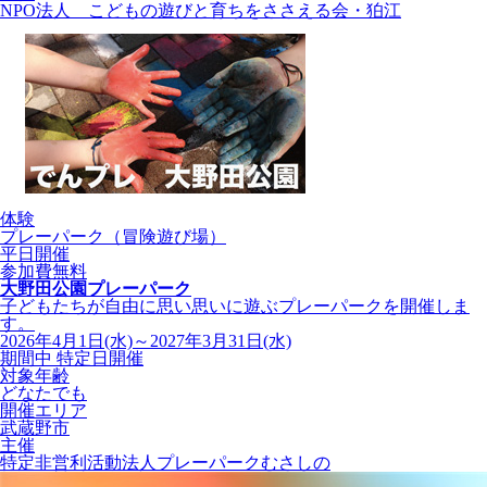
NPO法人 こどもの遊びと育ちをささえる会・狛江
体験
プレーパーク（冒険遊び場）
平日開催
参加費無料
大野田公園プレーパーク
子どもたちが自由に思い思いに遊ぶプレーパークを開催しま
す。
2026年4月1日(水)～2027年3月31日(水)
期間中 特定日開催
対象年齢
どなたでも
開催エリア
武蔵野市
主催
特定非営利活動法人プレーパークむさしの