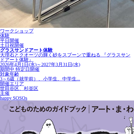
ワークショップ
体験
平日開催
土日祝開催
グラスサンドアート体験
大理石とクオーツの輝く砂をスプーンで重ねる 『グラスサン
ドアート体験』
2026年4月1日(水)～2027年3月31日(水)
期間中 特定日開催
対象年齢
3～6歳（就学前）、小学生、中学生...
開催エリア
世田谷区、杉並区
主催
happy SOSOs