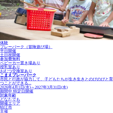
体験
プレーパーク（冒険遊び場）
平日開催
土日祝開催
参加費無料
ベビーカー置き場あり
授乳室あり
おむつ交換室あり
こまえプレーパーク
市民と行政が協力して、子どもたちが生き生きとのびのびと育
つことができる...
2026年4月1日(水)～2027年3月31日(水)
期間中 特定日開催
対象年齢
どなたでも
開催エリア
狛江市
主催