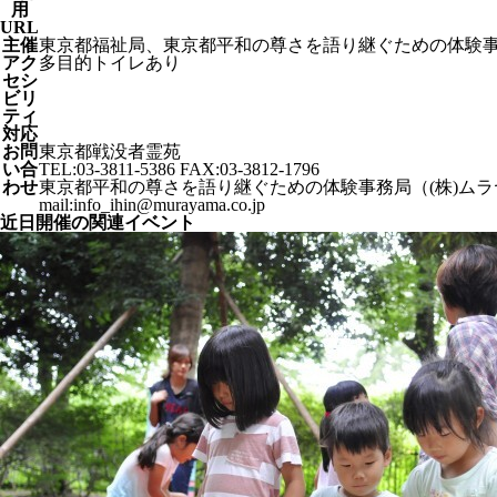
⽤
URL
主催
東京都福祉局、東京都平和の尊さを語り継ぐための体験
アク
多目的トイレあり
セシ
ビリ
ティ
対応
お問
東京都戦没者霊苑
い合
TEL:03-3811-5386 FAX:03-3812-1796
わせ
東京都平和の尊さを語り継ぐための体験事務局（(株)ムラ
mail:info_ihin@murayama.co.jp
近日開催の関連イベント