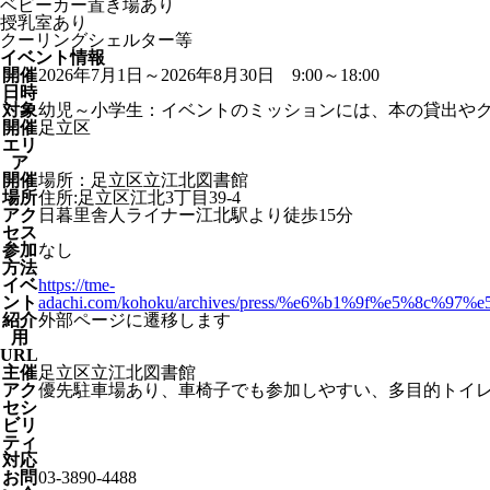
ベビーカー置き場あり
授乳室あり
クーリングシェルター等
イベント情報
開催
2026年7月1日～2026年8月30日 9:00～18:00
日時
対象
幼児～小学生：イベントのミッションには、本の貸出や
開催
足立区
エリ
ア
開催
場所：足立区立江北図書館
場所
住所:足立区江北3丁目39-4
アク
日暮里舎人ライナー江北駅より徒歩15分
セス
参加
なし
方法
イベ
https://tme-
ント
adachi.com/kohoku/archives/press/%e6%b1%9f%e5%
紹介
外部ページに遷移します
⽤
URL
主催
足立区立江北図書館
アク
優先駐車場あり、車椅子でも参加しやすい、多目的トイ
セシ
ビリ
ティ
対応
お問
03-3890-4488