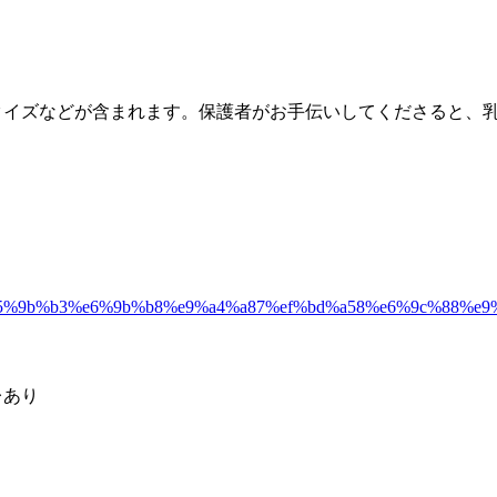
クイズなどが含まれます。保護者がお手伝いしてくださると、
8c%97%e5%9b%b3%e6%9b%b8%e9%a4%a87%ef%bd%a58%e6%9c%8
レあり