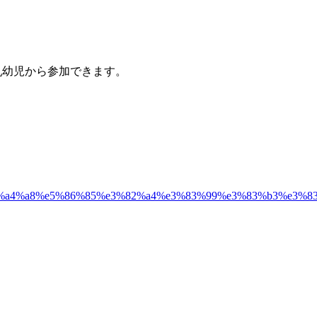
乳幼児から参加できます。
8%e9%a4%a8%e5%86%85%e3%82%a4%e3%83%99%e3%83%b3%e3%8