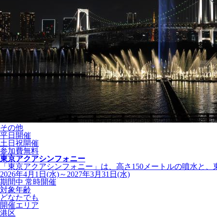
その他
平日開催
土日祝開催
参加費無料
東京アクアシンフォニー
「東京アクアシンフォニー」は、高さ150メートルの噴水と、東京
2026年4月1日(水)～2027年3月31日(水)
期間中 常時開催
対象年齢
どなたでも
開催エリア
港区