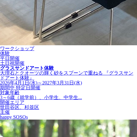
ワークショップ
体験
平日開催
土日祝開催
グラスサンドアート体験
大理石とクオーツの輝く砂をスプーンで重ねる 『グラスサン
ドアート体験』
2026年4月1日(水)～2027年3月31日(水)
期間中 特定日開催
対象年齢
3～6歳（就学前）、小学生、中学生...
開催エリア
世田谷区、杉並区
主催
happy SOSOs