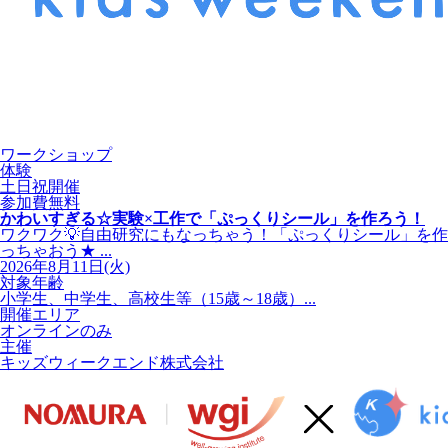
ワークショップ
体験
土日祝開催
参加費無料
かわいすぎる☆実験×工作で「ぷっくりシール」を作ろう！
ワクワク💡自由研究にもなっちゃう！「ぷっくりシール」を作
っちゃおう★ ...
2026年8月11日(火)
対象年齢
小学生、中学生、高校生等（15歳～18歳）...
開催エリア
オンラインのみ
主催
キッズウィークエンド株式会社