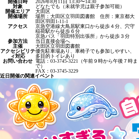
開催日時
2026年8月11日 13:30〜14:30
対象
どなたでも（未就学児は親子参加可能）
開催エリア
大田区
開催場所
場所：大田区立羽田図書館 住所：東京都大
田区羽田1-11-1
アクセス
京急空港線大鳥居駅東口から徒歩４分、穴守
稲荷駅から徒歩６分
京急バス「羽田特別出張所」から徒歩３分
参加方法
当日直接会場へ
主催
大田区立羽田図書館
アクセシビリテ
優先駐車場あり、車椅子でも参加しやすい、
ィ対応
多目的トイレあり
お問い合わせ
電話：03-3745-3221（午前９時から午後７時ま
で）
FAX：03-3745-3229
近日開催の関連イベント