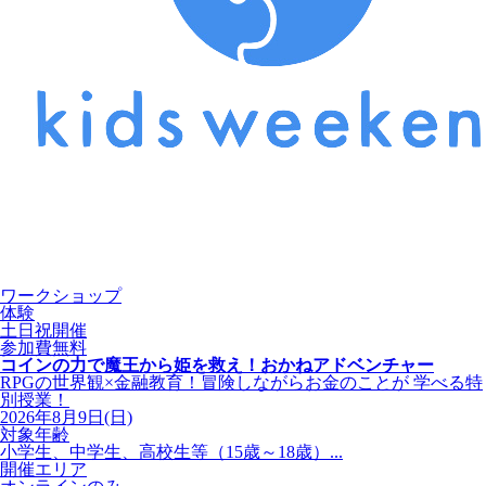
ワークショップ
体験
土日祝開催
参加費無料
コインの力で魔王から姫を救え！おかねアドベンチャー
RPGの世界観×金融教育！冒険しながらお金のことが 学べる特
別授業！
2026年8月9日(日)
対象年齢
小学生、中学生、高校生等（15歳～18歳）...
開催エリア