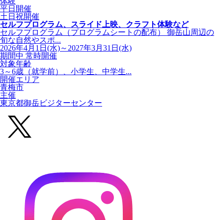
体験
平日開催
土日祝開催
セルフプログラム、スライド上映、クラフト体験など
セルフプログラム（プログラムシートの配布） 御岳山周辺の
旬な自然やスポ...
2026年4月1日(水)～2027年3月31日(水)
期間中 常時開催
対象年齢
3～6歳（就学前）、小学生、中学生...
開催エリア
青梅市
主催
東京都御岳ビジターセンター