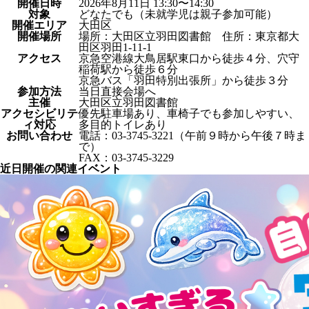
開催日時
2026年8月11日 13:30〜14:30
対象
どなたでも（未就学児は親子参加可能）
開催エリア
大田区
開催場所
場所：大田区立羽田図書館 住所：東京都大
田区羽田1-11-1
アクセス
京急空港線大鳥居駅東口から徒歩４分、穴守
稲荷駅から徒歩６分
京急バス「羽田特別出張所」から徒歩３分
参加方法
当日直接会場へ
主催
大田区立羽田図書館
アクセシビリテ
優先駐車場あり、車椅子でも参加しやすい、
ィ対応
多目的トイレあり
お問い合わせ
電話：03-3745-3221（午前９時から午後７時ま
で）
FAX：03-3745-3229
近日開催の関連イベント