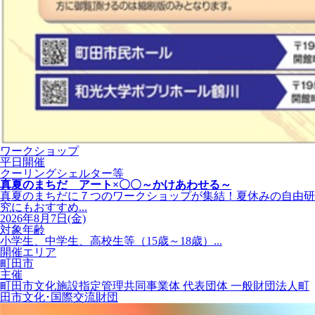
ワークショップ
平日開催
クーリングシェルター等
真夏のまちだ アート×〇〇～かけあわせる～
真夏のまちだに７つのワークショップが集結！夏休みの自由研
究にもおすすめ...
2026年8月7日(金)
対象年齢
小学生、中学生、高校生等（15歳～18歳）...
開催エリア
町田市
主催
町田市文化施設指定管理共同事業体 代表団体 一般財団法人町
田市文化･国際交流財団