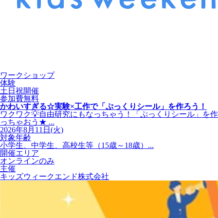
ワークショップ
体験
土日祝開催
参加費無料
かわいすぎる☆実験×工作で「ぷっくりシール」を作ろう！
ワクワク💡自由研究にもなっちゃう！「ぷっくりシール」を作
っちゃおう★ ...
2026年8月11日(火)
対象年齢
小学生、中学生、高校生等（15歳～18歳）...
開催エリア
オンラインのみ
主催
キッズウィークエンド株式会社