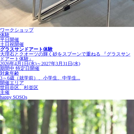
ワークショップ
体験
平日開催
土日祝開催
グラスサンドアート体験
大理石とクオーツの輝く砂をスプーンで重ねる 『グラスサン
ドアート体験』
2026年4月1日(水)～2027年3月31日(水)
期間中 特定日開催
対象年齢
3～6歳（就学前）、小学生、中学生...
開催エリア
世田谷区、杉並区
主催
happy SOSOs