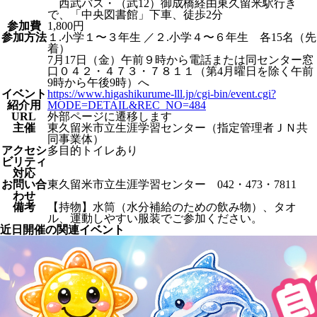
西武バス・（武12）御成橋経由東久留米駅行き
で、「中央図書館」下車、徒歩2分
参加費
1,800円
参加方法
１.小学１〜３年生 ／２.小学４〜６年生 各15名（先
着）
7月17日（金）午前９時から電話または同センター窓
口０４２・４７３・７８１１（第4月曜日を除く午前
9時から午後9時）へ
イベント
https://www.higashikurume-lll.jp/cgi-bin/event.cgi?
紹介⽤
MODE=DETAIL&REC_NO=484
URL
外部ページに遷移します
主催
東久留米市立生涯学習センター（指定管理者ＪＮ共
同事業体）
アクセシ
多目的トイレあり
ビリティ
対応
お問い合
東久留米市立生涯学習センター 042・473・7811
わせ
備考
【持物】水筒（水分補給のための飲み物）、タオ
ル、運動しやすい服装でご参加ください。
近日開催の関連イベント