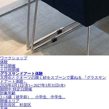
ワークショップ
体験
平日開催
土日祝開催
グラスサンドアート体験
大理石とクオーツの輝く砂をスプーンで重ねる 『グラスサン
ドアート体験』
2026年4月1日(水)～2027年3月31日(水)
期間中 特定日開催
対象年齢
3～6歳（就学前）、小学生、中学生...
開催エリア
世田谷区、杉並区
主催