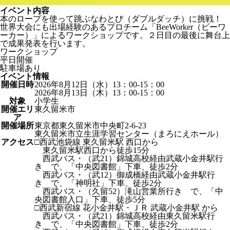
イベント内容
本のロープを使って跳ぶなわとび（ダブルダッチ）に挑戦！
世界大会にも出場経験のあるプロチーム「BeeWorker（ビーワ
ーカー）」によるワークショップです。２日目の最後に舞台上
で成果発表を行います。
ワークショップ
平日開催
駐車場あり
イベント情報
開催日時
2026年8月12日（水）13：00-15：00
2026年8月13日（木）13：00-15：00
対象
小学生
開催エリ
東久留米市
ア
開催場所
東京都東久留米市中央町2-6-23
東久留米市立生涯学習センター（まろにえホール）
アクセス
□西武池袋線 東久留米駅 西口から
東久留米駅西口から徒歩15分
西武バス・（武21）錦城高校経由武蔵小金井駅行
き で、「中央図書館」下車、徒歩2分
西武バス・（武12）御成橋経由武蔵小金井駅行
き で、「神明社」下車、徒歩2分
西武バス・（久留52）滝山営業所行き で、「中
央図書館入口」下車、徒歩5分
□西武新宿線 花小金井駅・ＪＲ 武蔵小金井駅 から
西武バス・（武21）錦城高校経由東久留米駅行
き で、「中央図書館」下車、徒歩2分