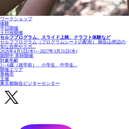
ワークショップ
体験
平日開催
土日祝開催
セルフプログラム、スライド上映、クラフト体験など
セルフプログラム（プログラムシートの配布） 御岳山周辺の
旬な自然やスポ...
2026年4月1日(水)～2027年3月31日(水)
期間中 常時開催
対象年齢
3～6歳（就学前）、小学生、中学生...
開催エリア
青梅市
主催
東京都御岳ビジターセンター