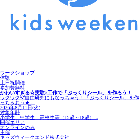
ワークショップ
体験
土日祝開催
参加費無料
かわいすぎる☆実験×工作で「ぷっくりシール」を作ろう！
ワクワク💡自由研究にもなっちゃう！「ぷっくりシール」を作
っちゃおう★ ...
2026年8月11日(火)
対象年齢
小学生、中学生、高校生等（15歳～18歳）...
開催エリア
オンラインのみ
主催
キッズウィークエンド株式会社