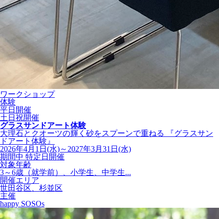
ワークショップ
体験
平日開催
土日祝開催
グラスサンドアート体験
大理石とクオーツの輝く砂をスプーンで重ねる 『グラスサン
ドアート体験』
2026年4月1日(水)～2027年3月31日(水)
期間中 特定日開催
対象年齢
3～6歳（就学前）、小学生、中学生...
開催エリア
世田谷区、杉並区
主催
happy SOSOs