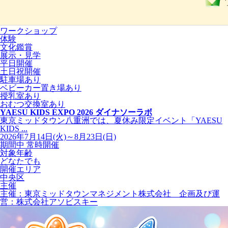
ワークショップ
体験
文化鑑賞
展示・見学
平日開催
土日祝開催
駐車場あり
ベビーカー置き場あり
授乳室あり
おむつ交換室あり
YAESU KIDS EXPO 2026 ダイナソーラボ
東京ミッドタウン八重洲では、夏休み限定イベント「YAESU
KIDS ...
2026年7月14日(火)～8月23日(日)
期間中 常時開催
対象年齢
どなたでも
開催エリア
中央区
主催
主催：東京ミッドタウンマネジメント株式会社 企画及び運
営：株式会社アソビスキー