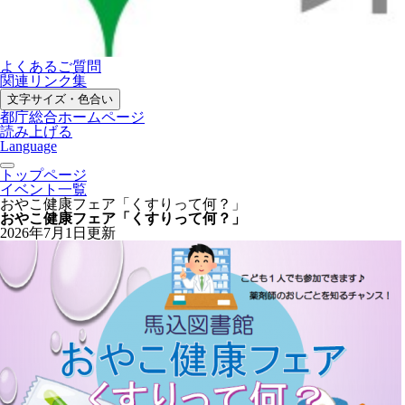
よくあるご質問
関連リンク集
文字サイズ・色合い
都庁総合ホームページ
読み上げる
Language
トップページ
イベント一覧
おやこ健康フェア「くすりって何？」
おやこ健康フェア「くすりって何？」
2026年7月1日更新