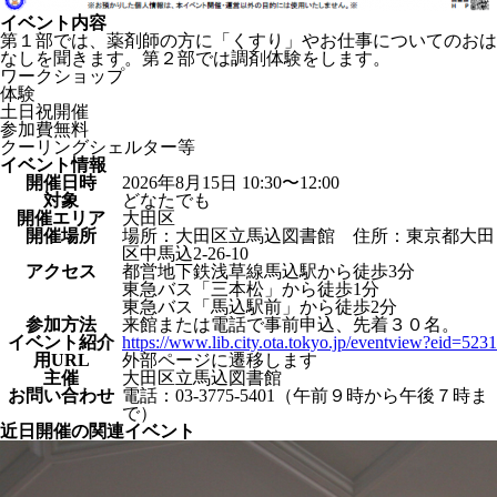
イベント内容
第１部では、薬剤師の方に「くすり」やお仕事についてのおは
なしを聞きます。第２部では調剤体験をします。
ワークショップ
体験
土日祝開催
参加費無料
クーリングシェルター等
イベント情報
開催日時
2026年8月15日 10:30〜12:00
対象
どなたでも
開催エリア
大田区
開催場所
場所：大田区立馬込図書館 住所：東京都大田
区中馬込2-26-10
アクセス
都営地下鉄浅草線馬込駅から徒歩3分
東急バス「三本松」から徒歩1分
東急バス「馬込駅前」から徒歩2分
参加方法
来館または電話で事前申込、先着３０名。
イベント紹介
https://www.lib.city.ota.tokyo.jp/eventview?eid=5231
⽤URL
外部ページに遷移します
主催
大田区立馬込図書館
お問い合わせ
電話：03-3775-5401（午前９時から午後７時ま
で）
近日開催の関連イベント