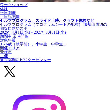
ワークショップ
体験
平日開催
土日祝開催
セルフプログラム、スライド上映、クラフト体験など
セルフプログラム（プログラムシートの配布） 御岳山周辺の
旬な自然やスポ...
2026年4月1日(水)～2027年3月31日(水)
期間中 常時開催
対象年齢
3～6歳（就学前）、小学生、中学生...
開催エリア
青梅市
主催
東京都御岳ビジターセンター