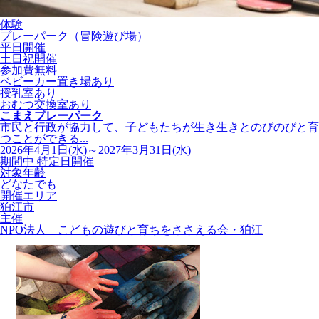
体験
プレーパーク（冒険遊び場）
平日開催
土日祝開催
参加費無料
ベビーカー置き場あり
授乳室あり
おむつ交換室あり
こまえプレーパーク
市民と行政が協力して、子どもたちが生き生きとのびのびと育
つことができる...
2026年4月1日(水)～2027年3月31日(水)
期間中 特定日開催
対象年齢
どなたでも
開催エリア
狛江市
主催
NPO法人 こどもの遊びと育ちをささえる会・狛江