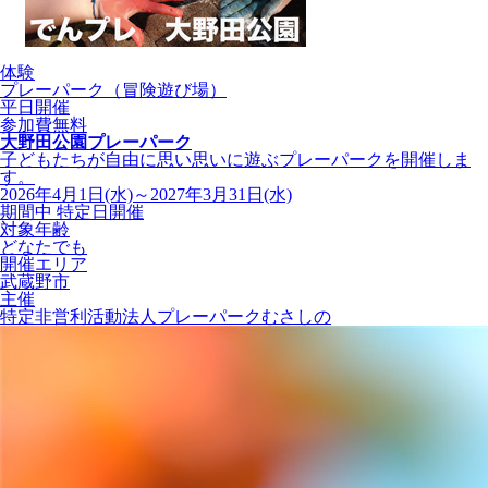
体験
プレーパーク（冒険遊び場）
平日開催
参加費無料
大野田公園プレーパーク
子どもたちが自由に思い思いに遊ぶプレーパークを開催しま
す。
2026年4月1日(水)～2027年3月31日(水)
期間中 特定日開催
対象年齢
どなたでも
開催エリア
武蔵野市
主催
特定非営利活動法人プレーパークむさしの