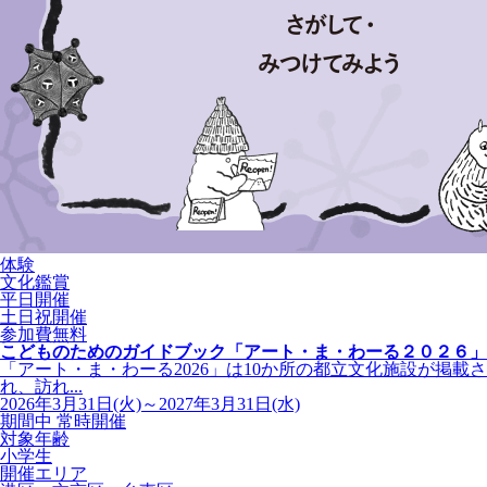
体験
文化鑑賞
平日開催
土日祝開催
参加費無料
こどものためのガイドブック「アート・ま・わーる２０２６」
「アート・ま・わーる2026」は10か所の都立文化施設が掲載さ
れ、訪れ...
2026年3月31日(火)～2027年3月31日(水)
期間中 常時開催
対象年齢
小学生
開催エリア