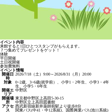
イベント内容
来館すると1日ひとつスタンプがもらえます。
７つ集めてプレゼントをゲット！
体験
平日開催
土日祝開催
参加費無料
イベント情報
開催日
2026/7/18（土）9:00～2026/8/31（月）20:00
時
対象
0~2歳、3~6歳(就学前）、小学1・2年生、小学3・4年
生、小学5・6年生
開催エ
中野区
リア
開催場
東京都中野区上高田5-30-15
所
中野区立上高田図書館
アクセ
西武新宿線新井薬師前駅より徒歩8分
ス
関東バス(中41・中12系統)、国際興業バス(池11系統)