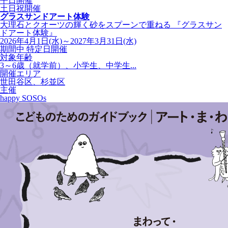
平日開催
土日祝開催
グラスサンドアート体験
大理石とクオーツの輝く砂をスプーンで重ねる 『グラスサン
ドアート体験』
2026年4月1日(水)～2027年3月31日(水)
期間中 特定日開催
対象年齢
3～6歳（就学前）、小学生、中学生...
開催エリア
世田谷区、杉並区
主催
happy SOSOs