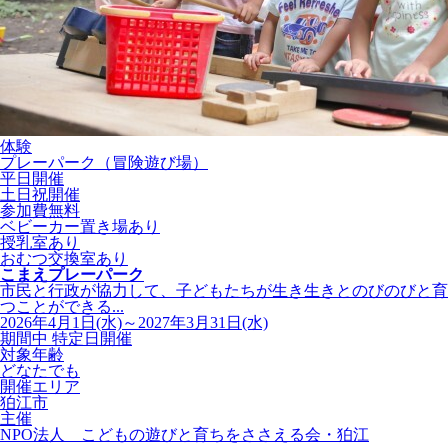
体験
プレーパーク（冒険遊び場）
平日開催
土日祝開催
参加費無料
ベビーカー置き場あり
授乳室あり
おむつ交換室あり
こまえプレーパーク
市民と行政が協力して、子どもたちが生き生きとのびのびと育
つことができる...
2026年4月1日(水)～2027年3月31日(水)
期間中 特定日開催
対象年齢
どなたでも
開催エリア
狛江市
主催
NPO法人 こどもの遊びと育ちをささえる会・狛江