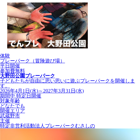
体験
プレーパーク（冒険遊び場）
平日開催
参加費無料
大野田公園プレーパーク
子どもたちが自由に思い思いに遊ぶプレーパークを開催しま
す。
2026年4月1日(水)～2027年3月31日(水)
期間中 特定日開催
対象年齢
どなたでも
開催エリア
武蔵野市
主催
特定非営利活動法人プレーパークむさしの