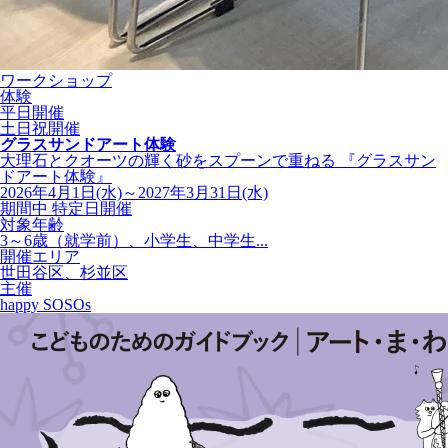
ワークショップ
体験
平日開催
土日祝開催
グラスサンドアート体験
大理石とクオーツの輝く砂をスプーンで重ねる 『グラスサン
ドアート体験』
2026年4月1日(水)～2027年3月31日(水)
期間中 特定日開催
対象年齢
3～6歳（就学前）、小学生、中学生...
開催エリア
世田谷区、杉並区
主催
happy SOSOs