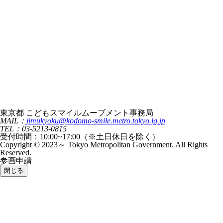
東京都 こどもスマイルムーブメント事務局
MAIL：
jimukyoku@kodomo-smile.metro.tokyo.lg.jp
TEL：03-5213-0815
受付時間：10:00~17:00（※土日休日を除く）
Copyright © 2023～ Tokyo Metropolitan Government. All Rights
Reserved.
参画申請
閉じる