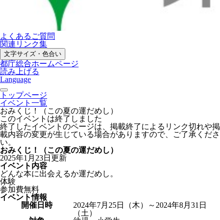
よくあるご質問
関連リンク集
文字サイズ・色合い
都庁総合ホームページ
読み上げる
Language
トップページ
イベント一覧
おみくじ！（この夏の運だめし）
このイベントは終了しました
終了したイベントのページは、掲載終了によるリンク切れや掲
載内容の変更が生じている場合がありますので、ご了承くださ
い。
おみくじ！（この夏の運だめし）
2025年1月23日更新
イベント内容
どんな本に出会えるか運だめし。
体験
参加費無料
イベント情報
開催日時
2024年7月25日（木）～2024年8月31日
（土）