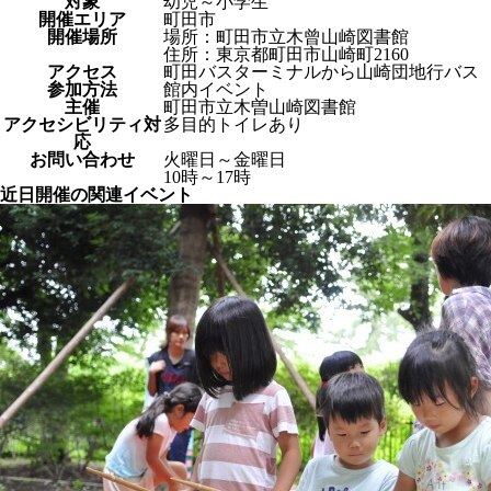
対象
幼児～小学生
開催エリア
町田市
開催場所
場所：町田市立木曾山崎図書館
住所：東京都町田市山崎町2160
アクセス
町田バスターミナルから山崎団地行バス
参加方法
館内イベント
主催
町田市立木曽山崎図書館
アクセシビリティ対
多目的トイレあり
応
お問い合わせ
火曜日～金曜日
10時～17時
近日開催の関連イベント