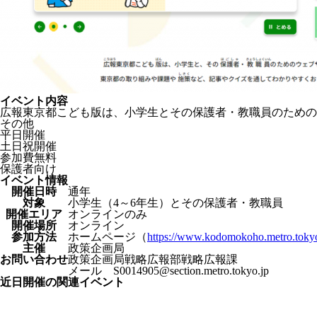
イベント内容
広報東京都こども版は、小学生とその保護者・教職員のための
その他
平日開催
土日祝開催
参加費無料
保護者向け
イベント情報
開催日時
通年
対象
小学生（4～6年生）とその保護者・教職員
開催エリア
オンラインのみ
開催場所
オンライン
参加方法
ホームページ（
https://www.kodomokoho.metro.tokyo.
主催
政策企画局
お問い合わせ
政策企画局戦略広報部戦略広報課
メール S0014905@section.metro.tokyo.jp
近日開催の関連イベント