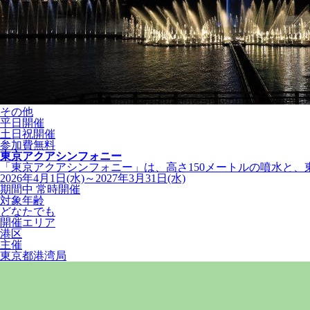
その他
平日開催
土日祝開催
参加費無料
東京アクアシンフォニー
「東京アクアシンフォニー」は、高さ150メートルの噴水と、東京
2026年4月1日(水)～2027年3月31日(水)
期間中 常時開催
対象年齢
どなたでも
開催エリア
港区
主催
東京都港湾局