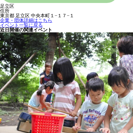
足立区
住所
東京都 足立区 中央本町１−１７−１
企業・団体詳細はこちら
イベント一覧に戻る
近日開催の関連イベント