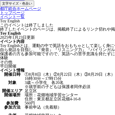
文字サイズ・色合い
都庁総合ホームページ
トップページ
イベント一覧
Toy English
このイベントは終了しました
終了したイベントのページは、掲載終了によるリンク切れや掲
Toy English
2025年1月23日更新
イベント内容
Toy Englishとは、運動の中で英語をおもちゃとして楽しく
自ら発話を目指し、『発音』『リスニング力』『バイリンガル
保護者の方も参加可能ですので、英語への苦手意識を持たずに
体験
その他
平日開催
イベント情報
開催日時
①8月8日（木）②8月22日（木）③8月29日（木）
16時30分～17時15分
対象
3歳～小学生 各20名
※就学前の子どもは保護者同伴必須
開催エリア
足立区
開催場所
場所：花畑地域学習センター
住所：東京都足立区花畑4-16-8
参加費
560円
参加方法
事前申込（先着順）