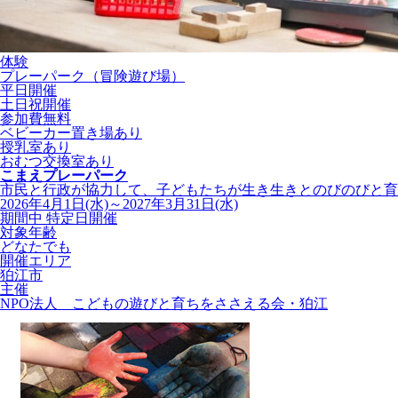
体験
プレーパーク（冒険遊び場）
平日開催
土日祝開催
参加費無料
ベビーカー置き場あり
授乳室あり
おむつ交換室あり
こまえプレーパーク
市民と行政が協力して、子どもたちが生き生きとのびのびと育つ
2026年4月1日(水)～2027年3月31日(水)
期間中 特定日開催
対象年齢
どなたでも
開催エリア
狛江市
主催
NPO法人 こどもの遊びと育ちをささえる会・狛江