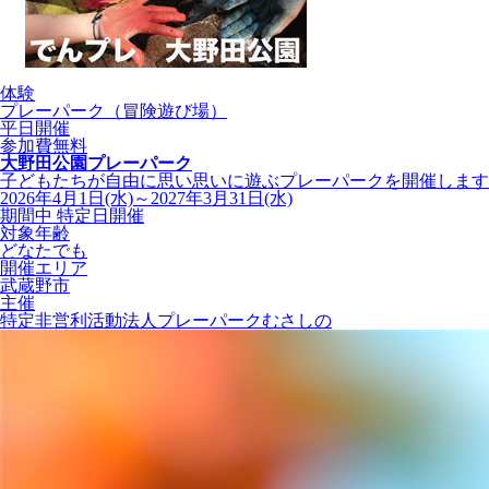
体験
プレーパーク（冒険遊び場）
平日開催
参加費無料
大野田公園プレーパーク
子どもたちが自由に思い思いに遊ぶプレーパークを開催します
2026年4月1日(水)～2027年3月31日(水)
期間中 特定日開催
対象年齢
どなたでも
開催エリア
武蔵野市
主催
特定非営利活動法人プレーパークむさしの