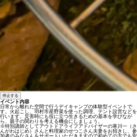
停止する
イベント内容
日常から離れた空間で行うデイキャンプの体験型イベントで
す。火起こし、羽村市産野菜を使った調理、テント設営などを
行います。災害時にも役に立つ生きるための基本を学びなが
ら、親子の関わりを考える機会にしましょう。
※特別講師としてアウトドアライフアドバイザーの寒川一（さ
んがわはじめ）さんと料理家のせつこさん夫妻をお招きし、参
加者のみなさんをサポートいただきますので初めての方でも安