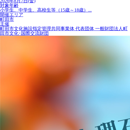
2026年8月7日(金)
対象年齢
小学生、中学生、高校生等（15歳～18歳）...
開催エリア
町田市
主催
町田市文化施設指定管理共同事業体 代表団体 一般財団法人町
田市文化･国際交流財団