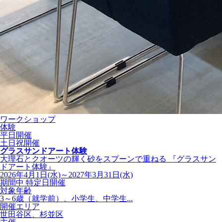
ワークショップ
体験
平日開催
土日祝開催
グラスサンドアート体験
大理石とクオーツの輝く砂をスプーンで重ねる 『グラスサン
ドアート体験』
2026年4月1日(水)～2027年3月31日(水)
期間中 特定日開催
対象年齢
3～6歳（就学前）、小学生、中学生...
開催エリア
世田谷区、杉並区