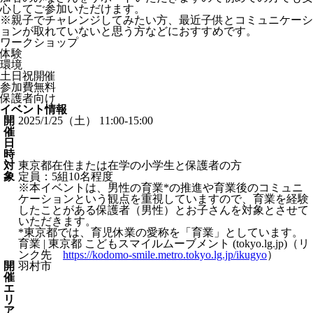
心してご参加いただけます。
※親子でチャレンジしてみたい方、最近子供とコミュニケーシ
ョンが取れていないと思う方などにおすすめです。
ワークショップ
体験
環境
土日祝開催
参加費無料
保護者向け
イベント情報
開
2025/1/25（土） 11:00-15:00
催
日
時
対
東京都在住または在学の小学生と保護者の方
象
定員：5組10名程度
※本イベントは、男性の育業*の推進や育業後のコミュニ
ケーションという観点を重視していますので、育業を経験
したことがある保護者（男性）とお子さんを対象とさせて
いただきます。
*東京都では、育児休業の愛称を「育業」としています。
育業 | 東京都 こどもスマイルムーブメント (tokyo.lg.jp)（リ
ンク先
https://kodomo-smile.metro.tokyo.lg.jp/ikugyo
）
開
羽村市
催
エ
リ
ア