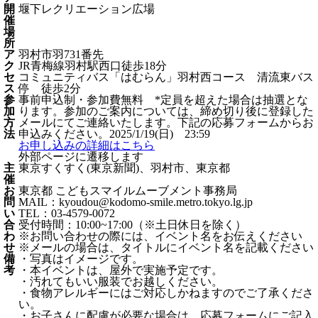
開
堰下レクリエーション広場
催
場
所
ア
羽村市羽731番先
ク
JR青梅線羽村駅西口徒歩18分
セ
コミュニティバス「はむらん」羽村西コース 清流東バス
ス
停 徒歩2分
参
事前申込制・参加費無料 *定員を超えた場合は抽選とな
加
ります。参加のご案内については、締め切り後に登録した
方
メールにてご連絡いたします。下記の応募フォームからお
法
申込みください。2025/1/19(日) 23:59
お申し込みの詳細はこちら
外部ページに遷移します
主
東京すくすく(東京新聞)、羽村市、東京都
催
お
東京都 こどもスマイルムーブメント事務局
問
MAIL：kyoudou@kodomo-smile.metro.tokyo.lg.jp
い
TEL：03-4579-0072
合
受付時間：10:00~17:00（※土日休日を除く）
わ
※お問い合わせの際には、イベント名をお伝えください
せ
※メールの場合は、タイトルにイベント名を記載ください
備
・写真はイメージです。
考
・本イベントは、屋外で実施予定です。
・汚れてもいい服装でお越しください。
・食物アレルギーにはご対応しかねますのでご了承くださ
い。
・お子さんに配慮が必要な場合は、応募フォームにご記入