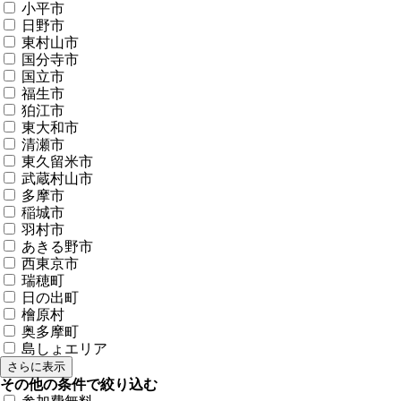
小平市
日野市
東村山市
国分寺市
国立市
福生市
狛江市
東大和市
清瀬市
東久留米市
武蔵村山市
多摩市
稲城市
羽村市
あきる野市
西東京市
瑞穂町
日の出町
檜原村
奥多摩町
島しょエリア
さらに表示
その他の条件で絞り込む