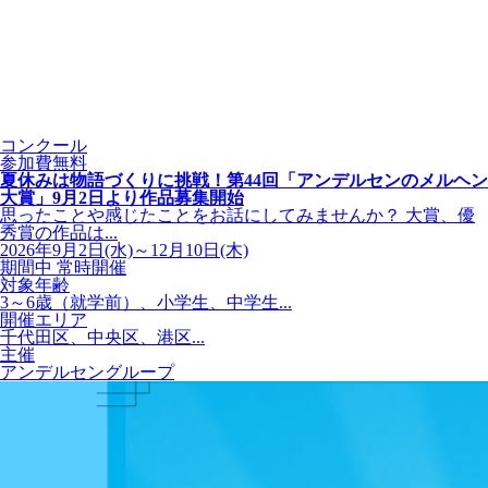
コンクール
参加費無料
夏休みは物語づくりに挑戦！第44回「アンデルセンのメルヘン
大賞」9月2日より作品募集開始
思ったことや感じたことをお話にしてみませんか？ 大賞、優
秀賞の作品は...
2026年9月2日(水)～12月10日(木)
期間中 常時開催
対象年齢
3～6歳（就学前）、小学生、中学生...
開催エリア
千代田区、中央区、港区...
主催
アンデルセングループ