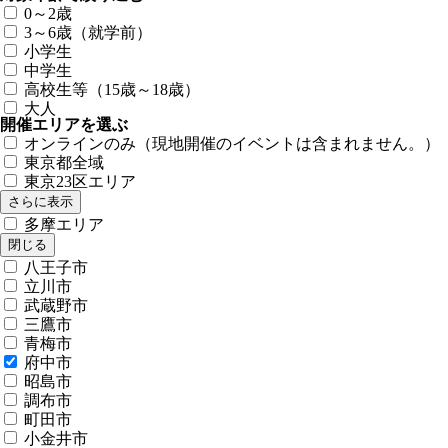
0～2歳
3～6歳（就学前）
小学生
中学生
高校生等（15歳～18歳）
大人
開催エリアを選ぶ
オンラインのみ（現地開催のイベントは含まれません。）
東京都全域
東京23区エリア
さらに表示
多摩エリア
閉じる
八王子市
立川市
武蔵野市
三鷹市
青梅市
府中市
昭島市
調布市
町田市
小金井市