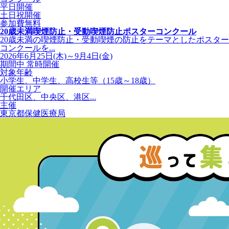
平日開催
土日祝開催
参加費無料
20歳未満喫煙防止・受動喫煙防止ポスターコンクール
20歳未満の喫煙防止・受動喫煙の防止をテーマとしたポスター
コンクールを...
2026年6月25日(木)～9月4日(金)
期間中 常時開催
対象年齢
小学生、中学生、高校生等（15歳～18歳）
開催エリア
千代田区、中央区、港区...
主催
東京都保健医療局