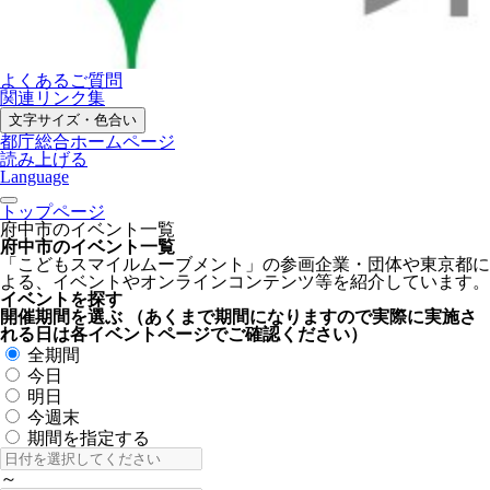
よくあるご質問
関連リンク集
文字サイズ・色合い
都庁総合ホームページ
読み上げる
Language
トップページ
府中市のイベント一覧
府中市のイベント一覧
「こどもスマイルムーブメント」の参画企業・団体や東京都に
よる、イベントやオンラインコンテンツ等を紹介しています。
イベントを探す
開催期間を選ぶ
（あくまで期間になりますので実際に実施さ
れる日は各イベントページでご確認ください）
全期間
今日
明日
今週末
期間を指定する
～