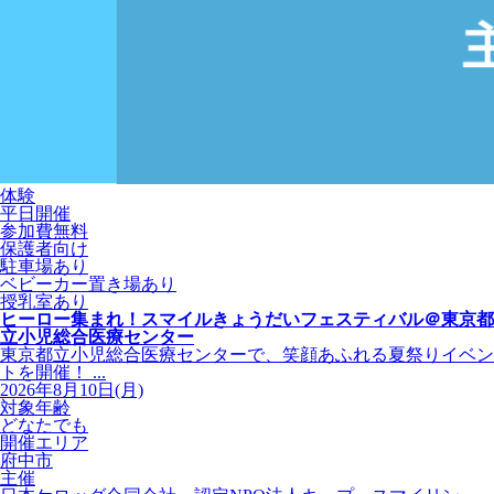
体験
平日開催
参加費無料
保護者向け
駐車場あり
ベビーカー置き場あり
授乳室あり
ヒーロー集まれ！スマイルきょうだいフェスティバル＠東京都
立小児総合医療センター
東京都立小児総合医療センターで、笑顔あふれる夏祭りイベン
トを開催！ ...
2026年8月10日(月)
対象年齢
どなたでも
開催エリア
府中市
主催