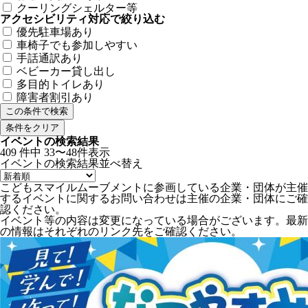
クーリングシェルター等
アクセシビリティ対応で絞り込む
優先駐車場あり
車椅子でも参加しやすい
手話通訳あり
ベビーカー貸し出し
多目的トイレあり
障害者割引あり
条件をクリア
イベントの検索結果
409
件中
33〜48件表示
イベントの検索結果
並べ替え
こどもスマイルムーブメントに参画している企業・団体が主催
するイベントに関するお問い合わせは主催の企業・団体にご確
認ください。
イベント等の内容は変更になっている場合がございます。最新
の情報はそれぞれのリンク先をご確認ください。