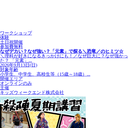
ワークショップ
体験
土日祝開催
参加費無料
なぜデカい？なぜ強い？「元素」で探る＼恐竜／のヒミツ☆
＼理科が好きになるきっかけにも！／なぜ巨大に？なぜ強かっ
た？ 「元素」...
2026年9月13日(日)
対象年齢
小学生、中学生、高校生等（15歳～18歳）...
開催エリア
オンラインのみ
主催
キッズウィークエンド株式会社