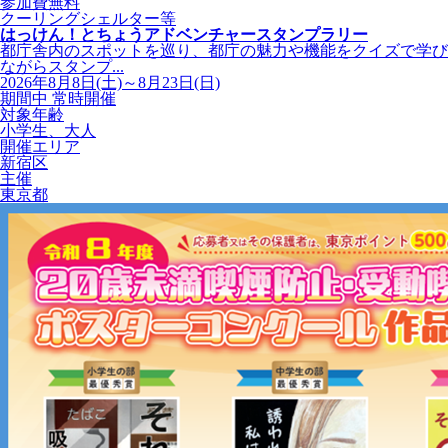
参加費無料
クーリングシェルター等
はっけん！とちょうアドベンチャースタンプラリー
都庁舎内のスポットを巡り、都庁の魅力や機能をクイズで学び
ながらスタンプ...
2026年8月8日(土)～8月23日(日)
期間中 常時開催
対象年齢
小学生、大人
開催エリア
新宿区
主催
東京都