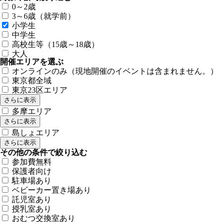
0～2歳
3～6歳（就学前）
小学生
中学生
高校生等（15歳～18歳）
大人
開催エリアを選ぶ
オンラインのみ（現地開催のイベントは含まれません。）
東京都全域
東京23区エリア
さらに表示
多摩エリア
さらに表示
島しょエリア
さらに表示
その他の条件で絞り込む
参加費無料
保護者向け
駐車場あり
ベビーカー置き場あり
託児室あり
授乳室あり
おむつ交換室あり