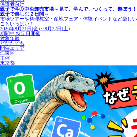
保護者向け
親子で学ぶ中央卸売市場～見て、学んで、つくって、遊ぼう！
親子で楽しむ２日間～
市場ツアーや料理教室・産地フェア・体験イベントなど楽しい
こといっぱい！
2026年8月21日(金)～8月22日(土)
期間中 特定日開催
対象年齢
どなたでも
開催エリア
江東区
主催
東京都