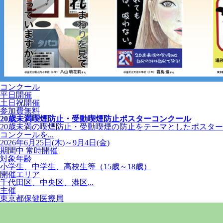
コンクール
平日開催
土日祝開催
参加費無料
20歳未満喫煙防止・受動喫煙防止ポスターコンクール
20歳未満の喫煙防止・受動喫煙の防止をテーマとしたポスター
コンクールを...
2026年6月25日(木)～9月4日(金)
期間中 常時開催
対象年齢
小学生、中学生、高校生等（15歳～18歳）
開催エリア
千代田区、中央区、港区...
主催
東京都保健医療局