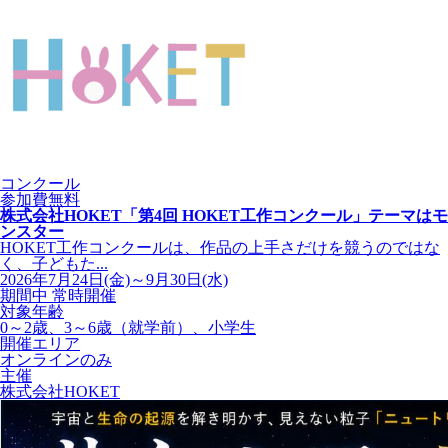
コンクール
参加費無料
株式会社HOKET「第4回 HOKET工作コンクール」テーマはモ
ンスター
HOKET工作コンクールは、作品の上手さだけを競うのではな
く、子どもた...
2026年7月24日(金)～9月30日(水)
期間中 常時開催
対象年齢
0～2歳、3～6歳（就学前）、小学生
開催エリア
オンラインのみ
主催
株式会社HOKET