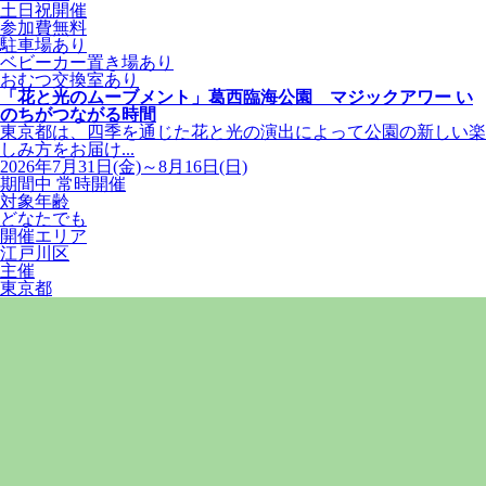
土日祝開催
参加費無料
駐車場あり
ベビーカー置き場あり
おむつ交換室あり
「花と光のムーブメント」葛西臨海公園 マジックアワー い
のちがつながる時間
東京都は、四季を通じた花と光の演出によって公園の新しい楽
しみ方をお届け...
2026年7月31日(金)～8月16日(日)
期間中 常時開催
対象年齢
どなたでも
開催エリア
江戸川区
主催
東京都