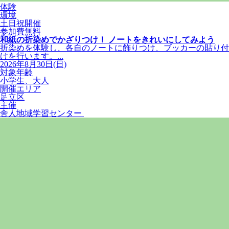
体験
環境
土日祝開催
参加費無料
和紙の折染めでかざりつけ！ ノートをきれいにしてみよう
折染めを体験し、各自のノートに飾りつけ、ブッカーの貼り付
けを行います。...
2026年8月30日(日)
対象年齢
小学生、大人
開催エリア
足立区
主催
舎人地域学習センター