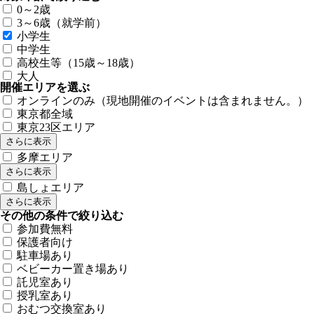
0～2歳
3～6歳（就学前）
小学生
中学生
高校生等（15歳～18歳）
大人
開催エリアを選ぶ
オンラインのみ（現地開催のイベントは含まれません。）
東京都全域
東京23区エリア
さらに表示
多摩エリア
さらに表示
島しょエリア
さらに表示
その他の条件で絞り込む
参加費無料
保護者向け
駐車場あり
ベビーカー置き場あり
託児室あり
授乳室あり
おむつ交換室あり