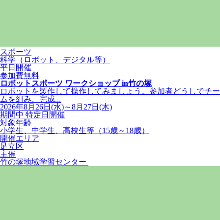
スポーツ
科学（ロボット、デジタル等）
平日開催
参加費無料
ロボットスポーツ ワークショップ in竹の塚
ロボットを製作して操作してみましょう。参加者どうしでチー
ムを組み、完成...
2026年8月26日(水)～8月27日(木)
期間中 特定日開催
対象年齢
小学生、中学生、高校生等（15歳～18歳）
開催エリア
足立区
主催
竹の塚地域学習センター