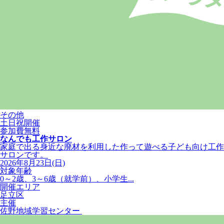
その他
土日祝開催
参加費無料
なんでも工作サロン
家庭で出る身近な廃材を利用した作って遊べる子ども向け工作
サロンです。
2026年8月23日(日)
対象年齢
0～2歳、3～6歳（就学前）、小学生...
開催エリア
足立区
主催
佐野地域学習センター