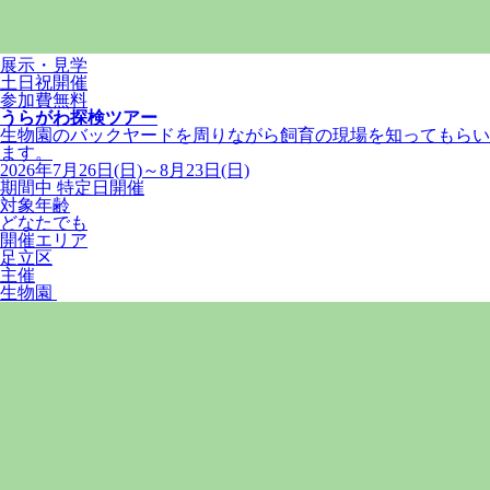
展示・見学
土日祝開催
参加費無料
うらがわ探検ツアー
生物園のバックヤードを周りながら飼育の現場を知ってもらい
ます。
2026年7月26日(日)～8月23日(日)
期間中 特定日開催
対象年齢
どなたでも
開催エリア
足立区
主催
生物園