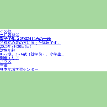
その他
土日祝開催
親子で学ぶ 将棋はじめの一歩
将棋初心者の方に向けた講座です。
2026年8月30日(日)
対象年齢
0～2歳、3～6歳（就学前）、小学生...
開催エリア
足立区
主催
興本地域学習センター