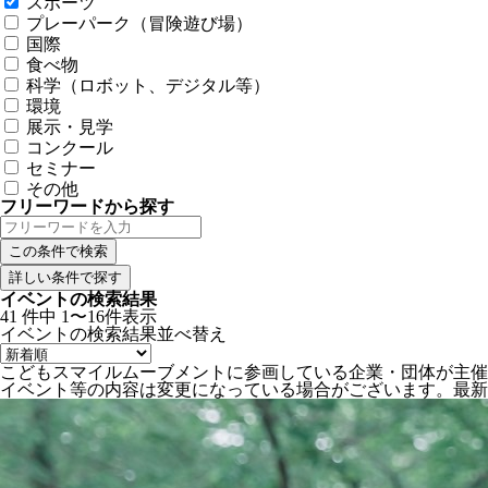
スポーツ
プレーパーク（冒険遊び場）
国際
食べ物
科学（ロボット、デジタル等）
環境
展示・見学
コンクール
セミナー
その他
フリーワードから探す
詳しい条件で探す
イベントの検索結果
41
件中
1〜16件表示
イベントの検索結果
並べ替え
こどもスマイルムーブメントに参画している企業・団体が主催
イベント等の内容は変更になっている場合がございます。最新