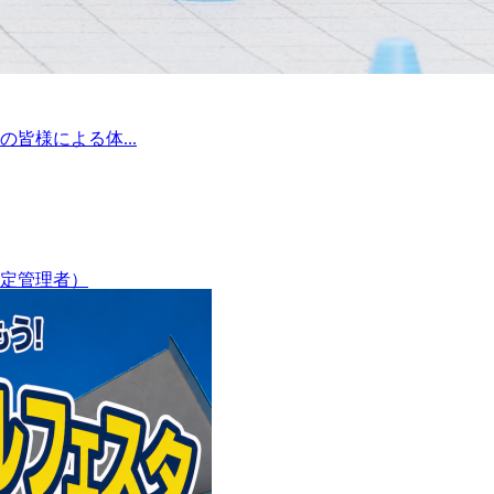
皆様による体...
定管理者）