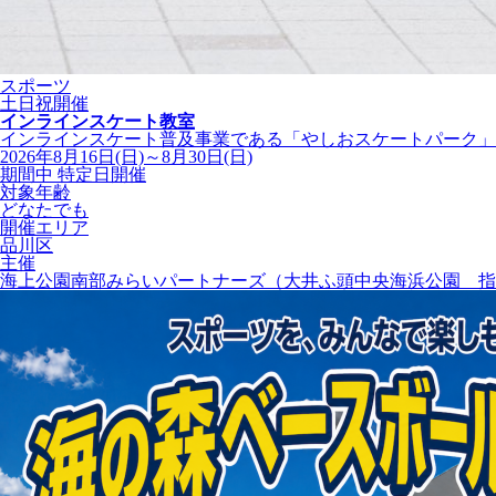
スポーツ
土日祝開催
インラインスケート教室
インラインスケート普及事業である「やしおスケートパーク」の
2026年8月16日(日)～8月30日(日)
期間中 特定日開催
対象年齢
どなたでも
開催エリア
品川区
主催
海上公園南部みらいパートナーズ（大井ふ頭中央海浜公園 指