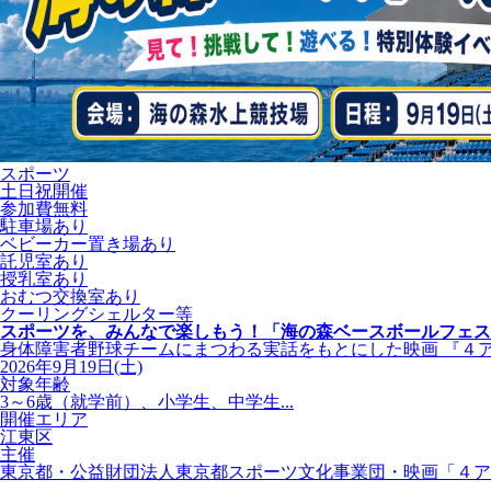
スポーツ
土日祝開催
参加費無料
駐車場あり
ベビーカー置き場あり
託児室あり
授乳室あり
おむつ交換室あり
クーリングシェルター等
スポーツを、みんなで楽しもう！「海の森ベースボールフェス
身体障害者野球チームにまつわる実話をもとにした映画 『４アウト
2026年9月19日(土)
対象年齢
3～6歳（就学前）、小学生、中学生...
開催エリア
江東区
主催
東京都・公益財団法人東京都スポーツ文化事業団・映画「４ア