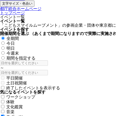
文字サイズ・色合い
都庁総合ホームページ
トップページ
イベント一覧
イベント一覧
「こどもスマイルムーブメント」の参画企業・団体や東京都に
イベントを探す
開催期間を選ぶ
（あくまで期間になりますので実際に実施さ
全期間
今日
明日
今週末
期間を指定する
～
平日開催
土日祝開催
終了したイベントを表示する
気になるイベントを探す
ワークショップ
体験
文化鑑賞
音楽