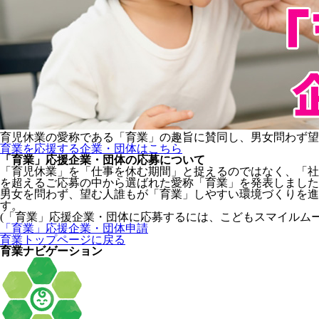
育児休業の愛称である「育業」の趣旨に賛同し、男女問わず望
育業を応援する企業・団体はこちら
「育業」応援企業・団体の応募について
「育児休業」を「仕事を休む期間」と捉えるのではなく、「社
を超えるご応募の中から選ばれた愛称「育業」を発表しました
男女を問わず、望む人誰もが「育業」しやすい環境づくりを
す。
(「育業」応援企業・団体に応募するには、こどもスマイルム
「育業」応援企業・団体申請
育業トップページに戻る
育業ナビゲーション