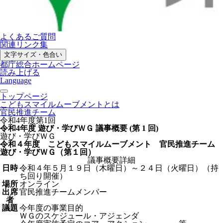
よくあるご質問
関連リンク集
文字サイズ・色合い
都庁総合ホームページ
読み上げる
Language
トップページ
こどもスマイルムーブメントとは
官民推進チーム
令和4年度第1回
令和4年度 遊び・学びＷＧ 議事概要 (第 1 回)
遊び・学びＷＧ
令和４年度 こどもスマイルムーブメント 官民推進チーム
遊び・学びＷＧ（第１回）
議事概要詳細
日時
令和４年５月１９日（木曜日）～２４日（火曜日）（持
ち回り開催）
場所
オンライン
出席
官民推進チームメンバー
者
議題
今年度の事業目的
ＷＧのスケジュール・アジェンダ