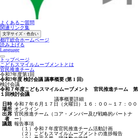
よくあるご質問
関連リンク集
文字サイズ・色合い
都庁総合ホームページ
読み上げる
Language
トップページ
こどもスマイルムーブメントとは
官民推進チーム
令和7年度第1回
令和7年度 検討会議 議事概要 (第 1 回)
検討会議
令和７年度こどもスマイルムーブメント 官民推進チーム 第
１回検討会議
議事概要詳細
日時
令和７年６月１７日（火曜日）１６：００～１７：００
場所
オンライン
出席
官民推進チーム（コア・メンバー及び戦略的パートナ
者
ー）
議題
報告事項
（１）令和７年度官民推進チーム活動計画
（２）こどもスマイルムーブメントの進捗報告