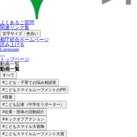
よくあるご質問
関連リンク集
文字サイズ・色合い
都庁総合ホームページ
読み上げる
Language
トップページ
動画一覧
動画一覧
すべて
#こども・子育てお悩み相談室
#こどもスマイルムーブメントのPR
#育業
#こども記者（中学生リポーター）
#企業・団体の活動紹介
#キックオフアクション
#こどもスマイル大冒険
#こどもスマイルムーブメント大賞