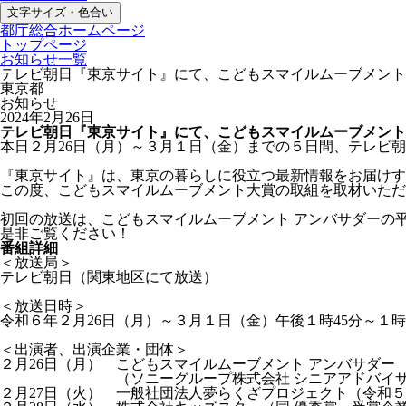
文字サイズ・色合い
都庁総合ホームページ
トップページ
お知らせ一覧
テレビ朝日『東京サイト』にて、こどもスマイルムーブメント
東京都
お知らせ
2024年2月26日
テレビ朝日『東京サイト』にて、こどもスマイルムーブメント
本日２月26日（月）～３月１日（金）までの５日間、テレビ朝
『東京サイト』は、東京の暮らしに役立つ最新情報をお届けす
この度、こどもスマイルムーブメント大賞の取組を取材いただ
初回の放送は、こどもスマイルムーブメント アンバサダーの
是非ご覧ください！
番組詳細
＜放送局＞
テレビ朝日（関東地区にて放送）
＜放送日時＞
令和６年２月26日（月）～３月１日（金）午後１時45分～１時
＜出演者、出演企業・団体＞
２月26日（月） こどもスマイルムーブメント アンバサダー
（ソニーグループ株式会社 シニアアドバイザー／一
２月27日（火） 一般社団法人夢らくざプロジェクト（令和