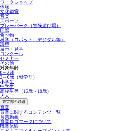
ワークショップ
体験
文化鑑賞
音楽
スポーツ
プレーパーク（冒険遊び場）
国際
食べ物
科学（ロボット、デジタル等）
環境
展示・見学
コンクール
セミナー
その他
対象年齢
0～2歳
3～6歳（就学前）
小学生
中学生
高校生等（15歳～18歳）
大人
東京都の取組
育業
育業に関するコンテンツ一覧
育業動画
育業ロゴマークについて
職業体験
こどもスマイルムーブメント大賞