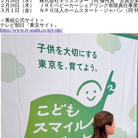
２月28日（水） 株式会社キッズスター（同 優秀賞 受賞企
２月29日（木） ＪＲＥベビーカーシェアリング有限責任事業
３月１日（金） ＮＰＯ法人ホームスタート・ジャパン（同 
＜番組公式サイト＞
テレビ朝日『東京サイト』
https://www.tv-asahi.co.jp/t-site/