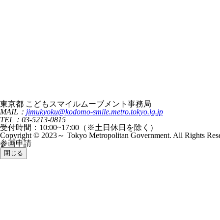
東京都 こどもスマイルムーブメント事務局
MAIL：
jimukyoku@kodomo-smile.metro.tokyo.lg.jp
TEL：03-5213-0815
受付時間：10:00~17:00（※土日休日を除く）
Copyright © 2023～ Tokyo Metropolitan Government. All Rights Res
参画申請
閉じる