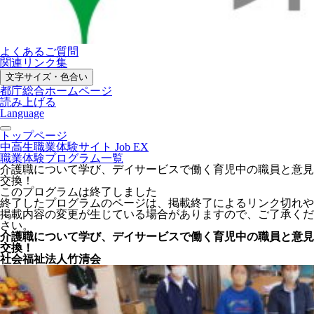
よくあるご質問
関連リンク集
文字サイズ・色合い
都庁総合ホームページ
読み上げる
Language
トップページ
中高生職業体験サイト Job EX
職業体験プログラム一覧
介護職について学び、デイサービスで働く育児中の職員と意見
交換！
このプログラムは終了しました
終了したプログラムのページは、掲載終了によるリンク切れや
掲載内容の変更が生じている場合がありますので、ご了承くだ
さい。
介護職について学び、デイサービスで働く育児中の職員と意見
交換！
社会福祉法人竹清会