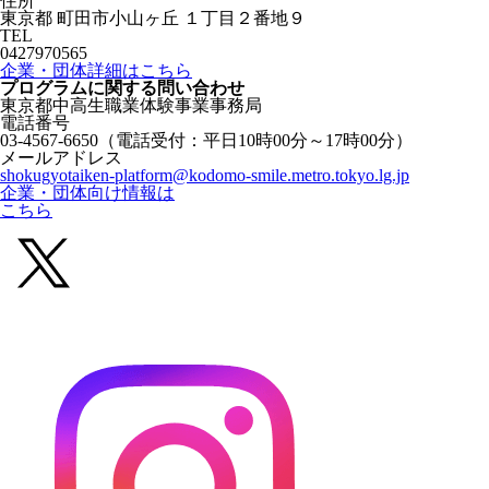
住所
東京都 町田市小山ヶ丘 １丁目２番地９
TEL
0427970565
企業・団体詳細はこちら
プログラムに関する
問い合わせ
東京都中高生職業体験事業事務局
電話番号
03-4567-6650
（電話受付：平日10時00分～17時00分）
メールアドレス
shokugyotaiken-platform@kodomo-smile.metro.tokyo.lg.jp
企業・団体向け情報は
こちら