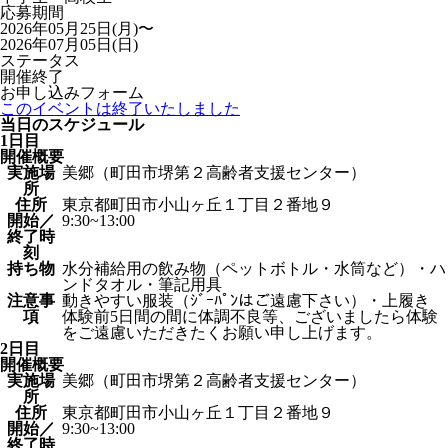
応募期間
2026年05月25日(月)〜
2026年07月05日(日)
ステータス
開催終了
お申し込みフォーム
このイベントは終了いたしました
当日のスケジュール
1日目
開催概要
実施場
美郷（町田市堺第２高齢者支援センター）
所
住所
東京都町田市小山ヶ丘１丁目２番地９
開始／
9:30~13:00
終了時
刻
持ち物
水分補給用の飲み物（ペットボトル・水筒など）・ハ
ンドタオル・筆記用具
注意事
動きやすい服装（ｼﾞｰﾊﾟﾝはご遠慮下さい）・上履き
項
体験前5日間の間に体調不良等、ございましたら体験
をご遠慮いただきたくお願い申し上げます。
2日目
開催概要
実施場
美郷（町田市堺第２高齢者支援センター）
所
住所
東京都町田市小山ヶ丘１丁目２番地９
開始／
9:30~13:00
終了時