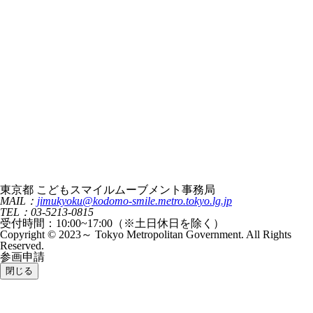
東京都 こどもスマイルムーブメント事務局
MAIL：
jimukyoku@kodomo-smile.metro.tokyo.lg.jp
TEL：03-5213-0815
受付時間：10:00~17:00（※土日休日を除く）
Copyright © 2023～ Tokyo Metropolitan Government. All Rights
Reserved.
参画申請
閉じる