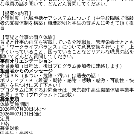
な職員の話を聞いて、どんどん質問してください。
【提案の内容】
介護制度、地域包括ケアシステムについて（中学校圏域で高齢
者の支援体制を構築）概要説明と学生の皆さんに考えて頂く提
言
【育児と仕事の両立体験】
育児と仕事の両立を実践している介護職員、管理栄養士ととも
に「ワークライフバランス」について意見交換を行います。上
手くいっていること、困っていることなどリアルな職員の話を
聞いてどんどん質問してください。
事前オリエンテーション
全員参加（日程は、後日プログラム参加者に連絡します）
担当者からのメッセージ
介護３Ｋ（きつい・危険・汚い）は過去の話！
ポジティブ７Ｋ（希望・期待・感謝・感動・感激・可能性・快
感）を見つけに来て下さい！
プログラムに関するお問合せは「東京都中高生職業体験事業事
務局」まで（プログラム下に記載）
募集要項
体験実施期間
2026年07月30日(木)〜
2026年07月31日(金)
定員
10名
募集対象
中学生・高校生