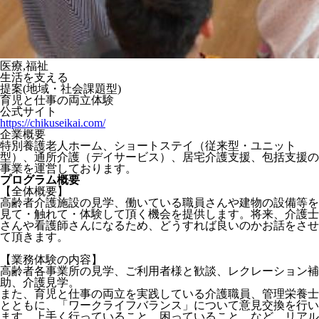
医療,福祉
生活を支える
提案(地域・社会課題型)
育児と仕事の両立体験
公式サイト
https://chikuseikai.com/
企業概要
特別養護老人ホーム、ショートステイ（従来型・ユニット
型）、通所介護（デイサービス）、居宅介護支援、包括支援の
事業を運営しております。
プログラム概要
【全体概要】
高齢者介護施設の見学、働いている職員さんや建物の設備等を
見て・触れて・体験して頂く機会を提供します。将来、介護士
さんや看護師さんになるため、どうすれば良いのかお話をさせ
て頂きます。
【業務体験の内容】
高齢者各事業所の見学、ご利用者様と歓談、レクレーション補
助、介護見学。
また、育児と仕事の両立を実践している介護職員、管理栄養士
とともに、「ワークライフバランス」について意見交換を行い
ます。上手く行っていること、困っていること、など、リアル