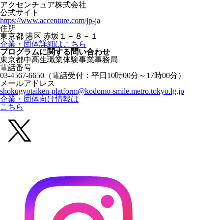
アクセンチュア株式会社
公式サイト
https://www.accenture.com/jp-ja
住所
東京都 港区 赤坂１－８－１
企業・団体詳細はこちら
プログラムに関する
問い合わせ
東京都中高生職業体験事業事務局
電話番号
03-4567-6650
（電話受付：平日10時00分～17時00分）
メールアドレス
shokugyotaiken-platform@kodomo-smile.metro.tokyo.lg.jp
企業・団体向け情報は
こちら