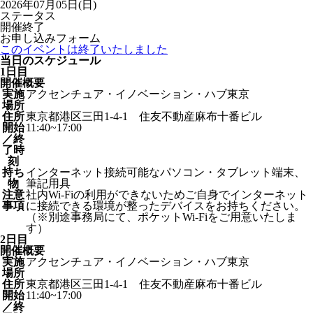
2026年07月05日(日)
ステータス
開催終了
お申し込みフォーム
このイベントは終了いたしました
当日のスケジュール
1日目
開催概要
実施
アクセンチュア・イノベーション・ハブ東京
場所
住所
東京都港区三田1-4-1 住友不動産麻布十番ビル
開始
11:40~17:00
／終
了時
刻
持ち
インターネット接続可能なパソコン・タブレット端末、
物
筆記用具
注意
社内Wi-Fiの利用ができないためご自身でインターネット
事項
に接続できる環境が整ったデバイスをお持ちください。
（※別途事務局にて、ポケットWi-Fiをご用意いたしま
す）
2日目
開催概要
実施
アクセンチュア・イノベーション・ハブ東京
場所
住所
東京都港区三田1-4-1 住友不動産麻布十番ビル
開始
11:40~17:00
／終