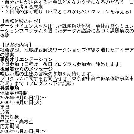
・自分たちが活躍する社会はどんなカタチになるのだろう コ
ンサルと考える未来
・２日間の振り返り（成果とこれからのアクションを考える）
【業務体験の内容】
データサイエンスを活用した課題解決体験、会社経営シミュレ
ーションプログラムを通じたデータと議論に基づく課題解決の
体験
【提案の内容】
社会課題、地域課題解決ワークショップ体験を通じたアイデア
の提案
事前オリエンテーション
全員参加（日程は、後日プログラム参加者に連絡します）
担当者からのメッセージ
幅広い層の生徒の皆様の参加を期待します。
プログラムに関するお問合せは「東京都中高生職業体験事業事
務局」まで（プログラム下に記載）
募集要項
体験実施期間
2026年08月03日(月)〜
2026年08月04日(火)
定員
15名
募集対象
中学生・高校生
応募期間
2026年05月25日(月)〜