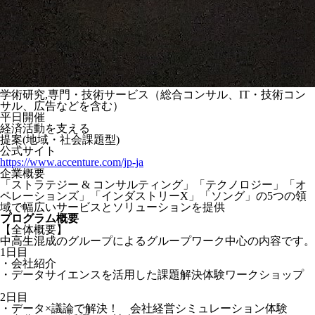
学術研究,専門・技術サービス（総合コンサル、IT・技術コン
サル、広告などを含む）
平日開催
経済活動を支える
提案(地域・社会課題型)
公式サイト
https://www.accenture.com/jp-ja
企業概要
「ストラテジー & コンサルティング」「テクノロジー」「オ
ペレーションズ」「インダストリーX」「ソング」の5つの領
域で幅広いサービスとソリューションを提供
プログラム概要
【全体概要】
中高生混成のグループによるグループワーク中心の内容です。
1日目
・会社紹介
・データサイエンスを活用した課題解決体験ワークショップ
2日目
・データ×議論で解決！ 会社経営シミュレーション体験