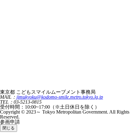
東京都 こどもスマイルムーブメント事務局
MAIL：
jimukyoku@kodomo-smile.metro.tokyo.lg.jp
TEL：03-5213-0815
受付時間：10:00~17:00（※土日休日を除く）
Copyright © 2023～ Tokyo Metropolitan Government. All Rights
Reserved.
参画申請
閉じる