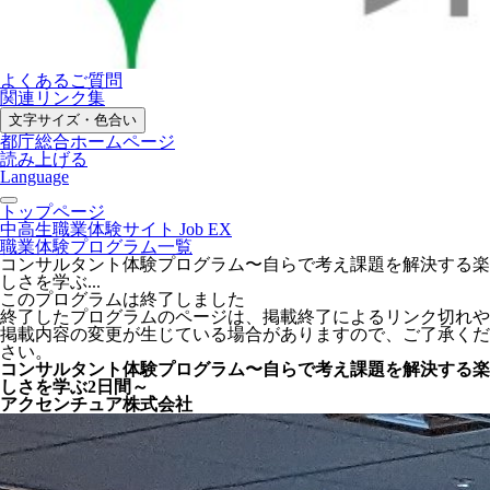
よくあるご質問
関連リンク集
文字サイズ・色合い
都庁総合ホームページ
読み上げる
Language
トップページ
中高生職業体験サイト Job EX
職業体験プログラム一覧
コンサルタント体験プログラム〜自らで考え課題を解決する楽
しさを学ぶ...
このプログラムは終了しました
終了したプログラムのページは、掲載終了によるリンク切れや
掲載内容の変更が生じている場合がありますので、ご了承くだ
さい。
コンサルタント体験プログラム〜自らで考え課題を解決する楽
しさを学ぶ2日間～
アクセンチュア株式会社