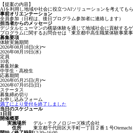
【提案の内容】
AIを利用し地域や社会に役立つAIソリューションを考えても
事前オリエンテーション
全員参加（日程は、後日プログラム参加者に連絡します）
担当者からのメッセージ
デジタルヒューマンの構築体験を通じて地域社会に貢献するゲ
プログラムに関するお問合せは「東京都中高生職業体験事業事
募集要項
体験実施期間
2026年08月18日(火)〜
2026年08月19日(水)
定員
10名
募集対象
中学生・高校生
応募期間
2026年05月25日(月)〜
2026年07月05日(日)
ステータス
募集締め切り
お申し込みフォーム
満了により受付を終了しました
当日のスケジュール
1日目
開催概要
実施場所
デル・テクノロジーズ株式会社
住所
東京都千代田区大手町一丁目２番１号Otemachi 
開始／終了時刻
12:30~16:00