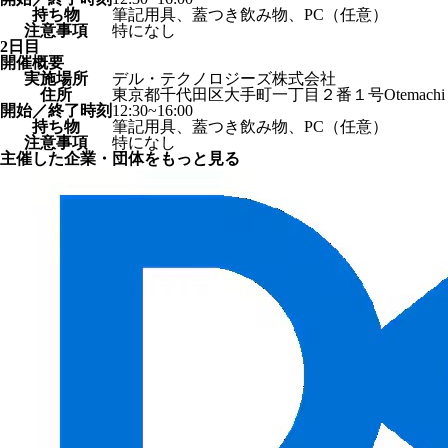
持ち物
筆記用具、蓋つき飲み物、PC（任意）
注意事項
特になし
2日目
開催概要
実施場所
デル・テクノロジーズ株式会社
住所
東京都千代田区大手町一丁目２番１号Otemachi 
開始／終了時刻
12:30~16:00
持ち物
筆記用具、蓋つき飲み物、PC（任意）
注意事項
特になし
主催した企業・団体をもっと見る