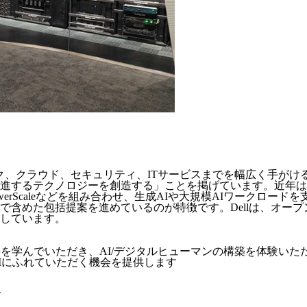
ジ、ネットワーク、クラウド、セキュリティ、ITサービスまでを幅広
テクノロジーを創造する」ことを掲げています。近年は特にAI分野
Switch、PowerScaleなどを組み合わせ、生成AIや大規模AI
含めた包括提案を進めているのが特徴です。Dellは、オープ
しています。
を学んでいただき、AI/デジタルヒューマンの構築を体験いた
Iにふれていただく機会を提供します
す