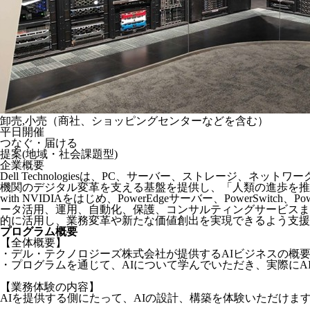
卸売,小売（商社、ショッピングセンターなどを含む）
平日開催
つなぐ・届ける
提案(地域・社会課題型)
企業概要
Dell Technologiesは、PC、サーバー、ストレー
機関のデジタル変革を支える基盤を提供し、「人類の進歩を推進する
with NVIDIAをはじめ、PowerEdgeサーバー、Power
ータ活用、運用、自動化、保護、コンサルティングサービスまで
的に活用し、業務変革や新たな価値創出を実現できるよう支援
プログラム概要
【全体概要】
・デル・テクノロジーズ株式会社が提供するAIビジネスの概要
・プログラムを通じて、AIについて学んでいただき、実際にA
【業務体験の内容】
AIを提供する側にたって、AIの設計、構築を体験いただけま