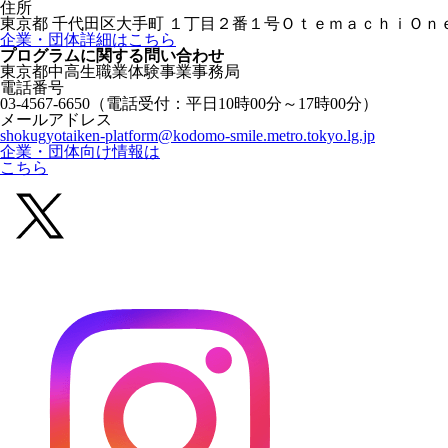
住所
東京都 千代田区大手町 １丁目２番１号ＯｔｅｍａｃｈｉＯｎｅ
企業・団体詳細はこちら
プログラムに関する
問い合わせ
東京都中高生職業体験事業事務局
電話番号
03-4567-6650
（電話受付：平日10時00分～17時00分）
メールアドレス
shokugyotaiken-platform@kodomo-smile.metro.tokyo.lg.jp
企業・団体向け情報は
こちら