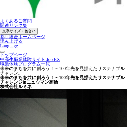
よくあるご質問
関連リンク集
文字サイズ・色合い
都庁総合ホームページ
読み上げる
Language
トップページ
中高生職業体験サイト Job EX
職業体験プログラム一覧
未来のまちを共に創ろう！～100年先を見据えたサステナブル
チャレン...
未来のまちを共に創ろう！～100年先を見据えたサステナブル
チャレンジinニュウマン高輪
株式会社ルミネ