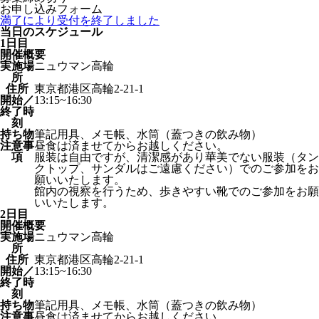
お申し込みフォーム
満了により受付を終了しました
当日のスケジュール
1日目
開催概要
実施場
ニュウマン高輪
所
住所
東京都港区高輪2-21-1
開始／
13:15~16:30
終了時
刻
持ち物
筆記用具、メモ帳、水筒（蓋つきの飲み物）
注意事
昼食は済ませてからお越しください。
項
服装は自由ですが、清潔感があり華美でない服装（タン
クトップ、サンダルはご遠慮ください）でのご参加をお
願いいたします。
館内の視察を行うため、歩きやすい靴でのご参加をお願
いいたします。
2日目
開催概要
実施場
ニュウマン高輪
所
住所
東京都港区高輪2-21-1
開始／
13:15~16:30
終了時
刻
持ち物
筆記用具、メモ帳、水筒（蓋つきの飲み物）
注意事
昼食は済ませてからお越しください。