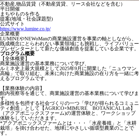
不動産,物品賃貸（不動産賃貸、リース会社などを含む）
平日開催
まちやものを作る
提案(地域・社会課題型)
公式サイト
https://www.lumine.co.jp/
企業概要
LUMINEやNEWoManの商業施設運営を事業の軸としながら、
既成概念にとらわれない事業領域にも挑戦し、ライフバリュー
プレゼンターとして新たな価値創造を提案している企業です。
プログラム概要
【全体概要】
商業施設運営の基本業務について学び、
ルミネ史上最大規模として2025年9月に開業した「ニュウマン
高輪」で取り組む、未来に向けた商業施設の在り方を一緒に考
えるプログラムです。
【業務体験の内容】
館内視察等を通じて、商業施設運営の基本業務について学びま
す。
多様性を包摂する社会づくりの一つ「学びが得られるコミュニ
ティ創造」として【AGRICO×MIMURE BOTANICAL Lab】
（アクアポニックスファーム)の運営体験と、ワークショップ
体験をしていただきます。
*アクアポニックスファームとは・・・「水産養殖」と「水耕
栽培」を掛け合わせた、地球にやさしい循環型農業のことで
す。