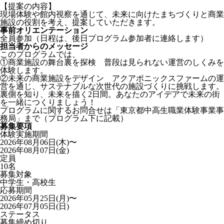
【提案の内容】
現場体験や館内視察を通じて、未来に向けたまちづくりと商業
施設の役割を考え、提案していただきます。
事前オリエンテーション
全員参加（日程は、後日プログラム参加者に連絡します）
担当者からのメッセージ
このプログラムでは、
①商業施設の舞台裏を探検 普段は見られない運営のしくみを
体験します。
②未来の商業施設をデザイン アクアポニックスファームの運
営を通じ、サステナブルな次世代の施設づくりに挑戦します。
裏側を知り、未来を描く2日間。あなたのアイデアで未来の街
を一緒につくりましょう！
プログラムに関するお問合せは「東京都中高生職業体験事業事
務局」まで（プログラム下に記載）
募集要項
体験実施期間
2026年08月06日(木)〜
2026年08月07日(金)
定員
10名
募集対象
中学生・高校生
応募期間
2026年05月25日(月)〜
2026年07月05日(日)
ステータス
募集締め切り