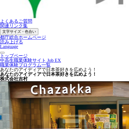
よくあるご質問
関連リンク集
文字サイズ・色合い
都庁総合ホームページ
読み上げる
Language
トップページ
中高生職業体験サイト Job EX
職業体験プログラム一覧
あなたのアイディアで日本茶好きを広めよう！
あなたのアイディアで日本茶好きを広めよう！
株式会社吉村