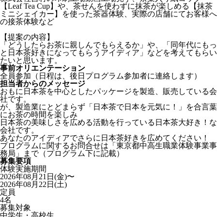
【Leaf Tea Cup】や、茶せんを使わずに抹茶が楽しめる【抹茶
ミニシェイカー】を使った茶器体験、実際の店舗にてお客様へ
の接茶体験など
【提案の内容】
「どうしたらお茶に親しんでもらえるか」や、「同年代にもっ
と日本茶好きになってもらうアイディア」などを考えてもらい
たいと思います。
事前オリエンテーション
全員参加（日程は、後日プログラム参加者に連絡します）
担当者からのメッセージ
おもに日本茶を中心としたパッケージを製造、販売している会
社です。
が、製造業にとどまらず「日本茶で日本を元気に！」を合言葉
にお茶の時間を楽しみ
日本茶の美味しさを広める活動を行っている日本茶大好き！な
会社です。
あなたのアイディアでさらに日本茶好きを広めてください！
プログラムに関するお問合せは「東京都中高生職業体験事業事
務局」まで（プログラム下に記載）
募集要項
体験実施期間
2026年08月21日(金)〜
2026年08月22日(土)
定員
4名
募集対象
中学生・高校生