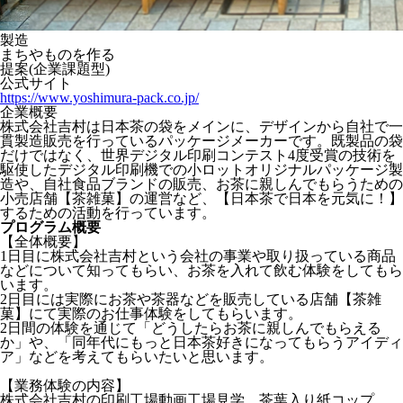
製造
まちやものを作る
提案(企業課題型)
公式サイト
https://www.yoshimura-pack.co.jp/
企業概要
株式会社吉村は日本茶の袋をメインに、デザインから自社で一
貫製造販売を行っているパッケージメーカーです。既製品の袋
だけではなく、世界デジタル印刷コンテスト4度受賞の技術を
駆使したデジタル印刷機での小ロットオリジナルパッケージ製
造や、自社食品ブランドの販売、お茶に親しんでもらうための
小売店舗【茶雑菓】の運営など、【日本茶で日本を元気に！】
するための活動を行っています。
プログラム概要
【全体概要】
1日目に株式会社吉村という会社の事業や取り扱っている商品
などについて知ってもらい、お茶を入れて飲む体験をしてもら
います。
2日目には実際にお茶や茶器などを販売している店舗【茶雑
菓】にて実際のお仕事体験をしてもらいます。
2日間の体験を通じて「どうしたらお茶に親しんでもらえる
か」や、「同年代にもっと日本茶好きになってもらうアイディ
ア」などを考えてもらいたいと思います。
【業務体験の内容】
株式会社吉村の印刷工場動画工場見学、茶葉入り紙コップ