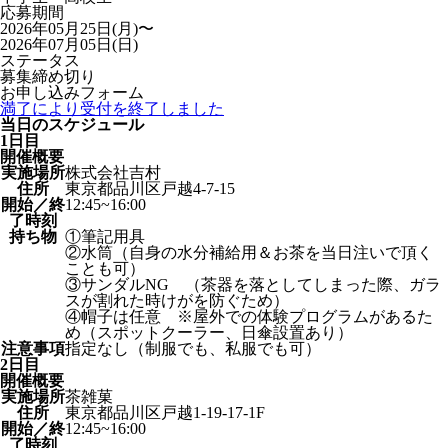
応募期間
2026年05月25日(月)〜
2026年07月05日(日)
ステータス
募集締め切り
お申し込みフォーム
満了により受付を終了しました
当日のスケジュール
1日目
開催概要
実施場所
株式会社吉村
住所
東京都品川区戸越4‐7‐15
開始／終
12:45~16:00
了時刻
持ち物
①筆記用具
②水筒（自身の水分補給用＆お茶を当日注いで頂く
ことも可）
③サンダルNG （茶器を落としてしまった際、ガラ
スが割れた時けがを防ぐため）
④帽子は任意 ※屋外での体験プログラムがあるた
め（スポットクーラー、日傘設置あり）
注意事項
指定なし（制服でも、私服でも可）
2日目
開催概要
実施場所
茶雑菓
住所
東京都品川区戸越1‐19‐17‐1F
開始／終
12:45~16:00
了時刻