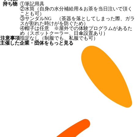
持ち物
①筆記用具
②水筒（自身の水分補給用＆お茶を当日注いで頂く
ことも可）
③サンダルNG （茶器を落としてしまった際、ガラ
スが割れた時けがを防ぐため）
④帽子は任意 ※屋外での体験プログラムがあるた
め（スポットクーラー、日傘設置あり）
注意事項
指定なし（制服でも、私服でも可）
主催した企業・団体をもっと見る