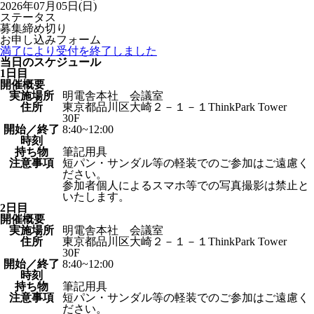
2026年07月05日(日)
ステータス
募集締め切り
お申し込みフォーム
満了により受付を終了しました
当日のスケジュール
1日目
開催概要
実施場所
明電舎本社 会議室
住所
東京都品川区大崎２－１－１ThinkPark Tower
30F
開始／終了
8:40~12:00
時刻
持ち物
筆記用具
注意事項
短パン・サンダル等の軽装でのご参加はご遠慮く
ださい。
参加者個人によるスマホ等での写真撮影は禁止と
いたします。
2日目
開催概要
実施場所
明電舎本社 会議室
住所
東京都品川区大崎２－１－１ThinkPark Tower
30F
開始／終了
8:40~12:00
時刻
持ち物
筆記用具
注意事項
短パン・サンダル等の軽装でのご参加はご遠慮く
ださい。