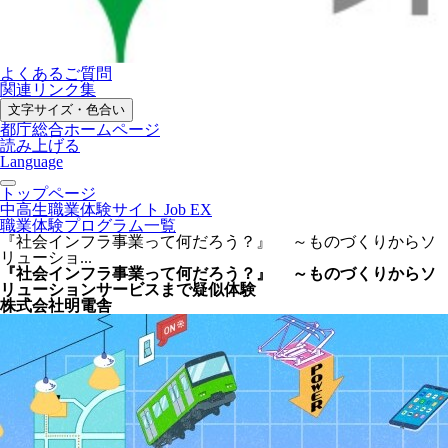
よくあるご質問
関連リンク集
文字サイズ・色合い
都庁総合ホームページ
読み上げる
Language
トップページ
中高生職業体験サイト Job EX
職業体験プログラム一覧
『社会インフラ事業って何だろう？』 ～ものづくりからソ
リューショ...
『社会インフラ事業って何だろう？』 ～ものづくりからソ
リューションサービスまで疑似体験
株式会社明電舎