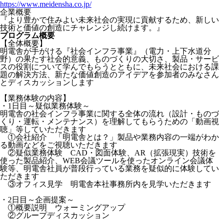
https://www.meidensha.co.jp/
企業概要
『より豊かで住みよい未来社会の実現に貢献するため、新しい
技術と価値の創造にチャレンジし続けます。』
プログラム概要
【全体概要】
明電舎が手がける『社会インフラ事業』（電力・上下水道分
野）の果たす社会的意義、ものづくりの大切さ、製品・サービ
スの役割について学んでもらうとともに、未来社会における課
題の解決方法、新たな価値創造のアイデアを参加者のみなさん
とディスカッションします
【業務体験の内容】
・1日目～疑似業務体験～
明電舎の社会インフラ事業に関する全体の流れ（設計・ものづ
くり・運転・メンテナンス）を理解してもらうための「動画視
聴」等していただきます
①会社紹介 「明電舎とは？」製品や業務内容の一端がわか
る動画などをご視聴いただきます
②疑似業務体験 CAD・図面体験、AR（拡張現実）技術を
使った製品紹介、WEB会議ツールを使ったオンライン会議体
験等、明電舎社員が普段行っている業務を疑似的に体験してい
ただきます
③オフィス見学 明電舎本社事務所内を見学いただきます
・2日目～企画提案～
①概要説明 ウォーミングアップ
②グループディスカッション