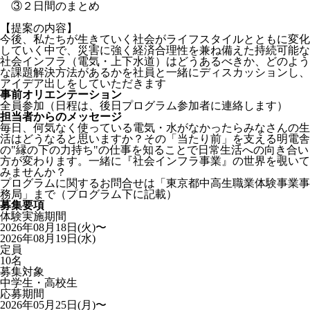
③２日間のまとめ
【提案の内容】
今後、私たちが生きていく社会がライフスタイルとともに変化
していく中で、災害に強く経済合理性を兼ね備えた持続可能な
社会インフラ（電気・上下水道）はどうあるべきか、どのよう
な課題解決方法があるかを社員と一緒にディスカッションし、
アイデア出しをしていただきます
事前オリエンテーション
全員参加（日程は、後日プログラム参加者に連絡します）
担当者からのメッセージ
毎日、何気なく使っている電気・水がなかったらみなさんの生
活はどうなると思いますか？その「当たり前」を支える明電舎
の"縁の下の力持ち"の仕事を知ることで日常生活への向き合い
方が変わります。一緒に『社会インフラ事業』の世界を覗いて
みませんか？
プログラムに関するお問合せは「東京都中高生職業体験事業事
務局」まで（プログラム下に記載）
募集要項
体験実施期間
2026年08月18日(火)〜
2026年08月19日(水)
定員
10名
募集対象
中学生・高校生
応募期間
2026年05月25日(月)〜