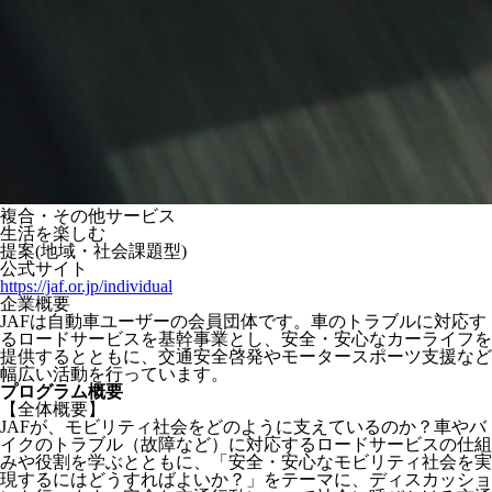
複合・その他サービス
生活を楽しむ
提案(地域・社会課題型)
公式サイト
https://jaf.or.jp/individual
企業概要
JAFは自動車ユーザーの会員団体です。車のトラブルに対応す
るロードサービスを基幹事業とし、安全・安心なカーライフを
提供するとともに、交通安全啓発やモータースポーツ支援など
幅広い活動を行っています。
プログラム概要
【全体概要】
JAFが、モビリティ社会をどのように支えているのか？車やバ
イクのトラブル（故障など）に対応するロードサービスの仕組
みや役割を学ぶとともに、「安全・安心なモビリティ社会を実
現するにはどうすればよいか？」をテーマに、ディスカッショ