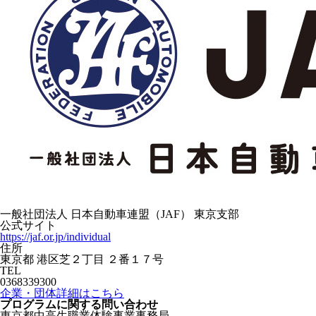
一般社団法人 日本自動車連盟（JAF） 東京支部
公式サイト
https://jaf.or.jp/individual
住所
東京都 港区芝２丁目 ２番１７号
TEL
0368339300
企業・団体詳細はこちら
プログラムに関する
問い合わせ
東京都中高生職業体験事業事務局