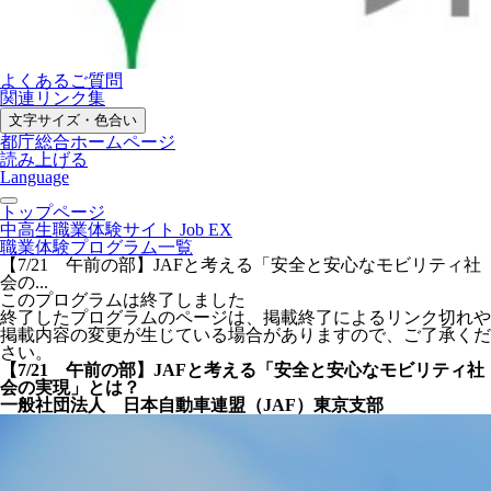
よくあるご質問
関連リンク集
文字サイズ・色合い
都庁総合ホームページ
読み上げる
Language
トップページ
中高生職業体験サイト Job EX
職業体験プログラム一覧
【7/21 午前の部】JAFと考える「安全と安心なモビリティ社
会の...
このプログラムは終了しました
終了したプログラムのページは、掲載終了によるリンク切れや
掲載内容の変更が生じている場合がありますので、ご了承くだ
さい。
【7/21 午前の部】JAFと考える「安全と安心なモビリティ社
会の実現」とは？
一般社団法人 日本自動車連盟（JAF）東京支部