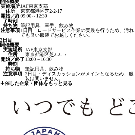
開催概要
実施場所
JAF東京支部
住所
東京都港区芝2-2-17
開始／終
09:00～12:30
了時刻
持ち物
筆記用具、軍手、飲み物
注意事項
1日目：ロードサービス作業の実践を行うため、汚れ
ても良い服装でお越しください。
2日目
開催概要
実施場所
JAF東京支部
住所
東京都港区芝2-2-17
開始／終了
13:00～16:30
時刻
持ち物
筆記用具、飲み物
注意事項
2日目：ディスカッションがメインとなるため、服
装は問いません。
主催した企業・団体をもっと見る