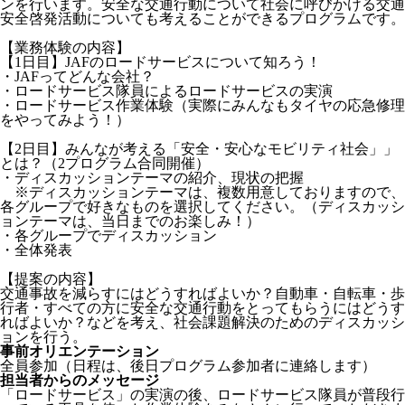
ンを行います。安全な交通行動について社会に呼びかける交通
安全啓発活動についても考えることができるプログラムです。
【業務体験の内容】
【1日目】JAFのロードサービスについて知ろう！
・JAFってどんな会社？
・ロードサービス隊員によるロードサービスの実演
・ロードサービス作業体験（実際にみんなもタイヤの応急修理
をやってみよう！）
【2日目】みんなが考える「安全・安心なモビリティ社会」」
とは？（2プログラム合同開催）
・ディスカッションテーマの紹介、現状の把握
※ディスカッションテーマは、複数用意しておりますので、
各グループで好きなものを選択してください。（ディスカッシ
ョンテーマは、当日までのお楽しみ！）
・各グループでディスカッション
・全体発表
【提案の内容】
交通事故を減らすにはどうすればよいか？自動車・自転車・歩
行者・すべての方に安全な交通行動をとってもらうにはどうす
ればよいか？などを考え、社会課題解決のためのディスカッシ
ョンを行う。
事前オリエンテーション
全員参加（日程は、後日プログラム参加者に連絡します）
担当者からのメッセージ
「ロードサービス」の実演の後、ロードサービス隊員が普段行