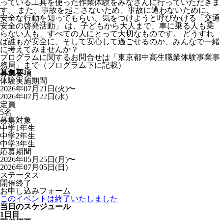
っている工具を使った作業体験をみなさんに行っていただきま
す。 また、事故を起こさないため、事故に遭わないために、
安全な行動を知ってもらい、気をつけようと呼びかける「交通
安全の啓発活動」 は、子どもから大人まで、車に乗る人も乗
らない人も、すべての人にとって大切なものです。 どうすれ
ば誰もが安全に、そして安心して過ごせるのか、みんなで一緒
に考えてみませんか？
プログラムに関するお問合せは「東京都中高生職業体験事業事
務局」まで（プログラム下に記載）
募集要項
体験実施期間
2026年07月21日(火)〜
2026年07月22日(水)
定員
5名
募集対象
中学1年生
中学2年生
中学3年生
応募期間
2026年05月25日(月)〜
2026年07月05日(日)
ステータス
開催終了
お申し込みフォーム
このイベントは終了いたしました
当日のスケジュール
1日目