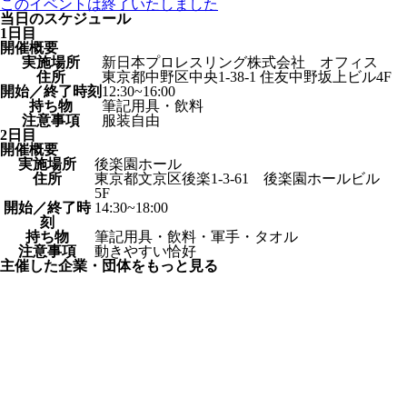
このイベントは終了いたしました
当日のスケジュール
1日目
開催概要
実施場所
新日本プロレスリング株式会社 オフィス
住所
東京都中野区中央1-38-1 住友中野坂上ビル4F
開始／終了時刻
12:30~16:00
持ち物
筆記用具・飲料
注意事項
服装自由
2日目
開催概要
実施場所
後楽園ホール
住所
東京都文京区後楽1-3-61 後楽園ホールビル
5F
開始／終了時
14:30~18:00
刻
持ち物
筆記用具・飲料・軍手・タオル
注意事項
動きやすい恰好
主催した企業・団体をもっと見る