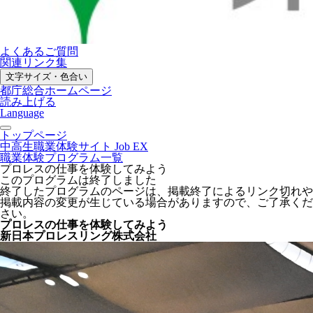
よくあるご質問
関連リンク集
文字サイズ・色合い
都庁総合ホームページ
読み上げる
Language
トップページ
中高生職業体験サイト Job EX
職業体験プログラム一覧
プロレスの仕事を体験してみよう
このプログラムは終了しました
終了したプログラムのページは、掲載終了によるリンク切れや
掲載内容の変更が生じている場合がありますので、ご了承くだ
さい。
プロレスの仕事を体験してみよう
新日本プロレスリング株式会社