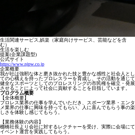
生活関連サービス,娯楽（家庭向けサービス、芸能などを含
む）
生活を楽しむ
提案(企業課題型)
公式サイト
https://www.njpw.co.jp
企業概要
我が社は強靭な体と磨き抜かれた技と豊かな感性と社会人とし
ての心構えを持ったプロレスラーを育成し、その活動を通じて
健全なスポーツとしてのプロレスリングの市民権を確立・発展
させることによって社会に貢献することを目指しています。
プログラム概要
【全体概要】
プロレス業界の仕事を学んでいただき、スポーツ業界・エンタ
メ業界の仕事に興味を持ってもらい、人に喜んでもらう事の楽
しさを体験し感じてもらう。
【業務体験の内容】
棚橋社長より会社に対するレクチャーを受け、実際に会場にて
イベント運営を実践してもらう。