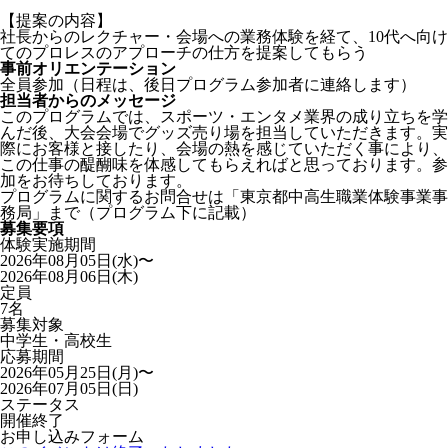
【提案の内容】
社長からのレクチャー・会場への業務体験を経て、10代へ向け
てのプロレスのアプローチの仕方を提案してもらう
事前オリエンテーション
全員参加（日程は、後日プログラム参加者に連絡します）
担当者からのメッセージ
このプログラムでは、スポーツ・エンタメ業界の成り立ちを学
んだ後、大会会場でグッズ売り場を担当していただきます。実
際にお客様と接したり、会場の熱を感じていただく事により、
この仕事の醍醐味を体感してもらえればと思っております。参
加をお待ちしております。
プログラムに関するお問合せは「東京都中高生職業体験事業事
務局」まで（プログラム下に記載）
募集要項
体験実施期間
2026年08月05日(水)〜
2026年08月06日(木)
定員
7名
募集対象
中学生・高校生
応募期間
2026年05月25日(月)〜
2026年07月05日(日)
ステータス
開催終了
お申し込みフォーム