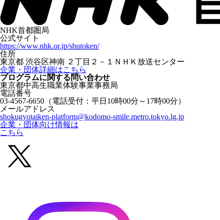
NHK首都圏局
公式サイト
https://www.nhk.or.jp/shutoken/
住所
東京都 渋谷区神南 ２丁目２－１ＮＨＫ放送センター
企業・団体詳細はこちら
プログラムに関する
問い合わせ
東京都中高生職業体験事業事務局
電話番号
03-4567-6650
（電話受付：平日10時00分～17時00分）
メールアドレス
shokugyotaiken-platform@kodomo-smile.metro.tokyo.lg.jp
企業・団体向け情報は
こちら