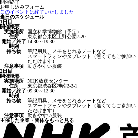
開催終了
お申し込みフォーム
このイベントは終了いたしました
当日のスケジュール
1日目
開催概要
実施場所
国立科学博物館（予定）
住所
東京都台東区上野公園7-20
開始／終了
14:30～19:30
時刻
持ち物
筆記用具、メモをとれるノートなど
スマートフォンやタブレット（無くてもご参加い
ただけます）
注意事項
動きやすい服装
2日目
開催概要
実施場所
NHK放送センター
住所
東京都渋谷区神南2-2-1
開始／終了
09:30～12:30
時刻
持ち物
筆記用具、メモをとれるノートなど
スマートフォンやタブレット（無くてもご参加い
ただけます）
注意事項
動きやすい服装
主催した企業・団体をもっと見る