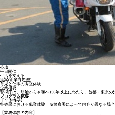
公務
平日開催
生活を支える
提案(企業課題型)
育児と仕事の両立体験
企業概要
警視庁は、明治から令和へ150年以上にわたり、首都・東京
プログラム概要
【全体概要】
警察署における職業体験 ※警察署によって内容が異なる場合
【業務体験の内容】