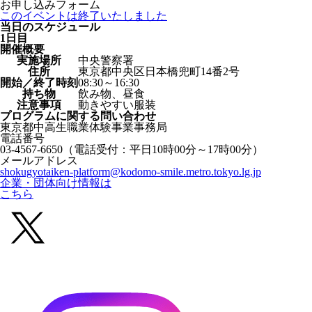
お申し込みフォーム
このイベントは終了いたしました
当日のスケジュール
1日目
開催概要
実施場所
中央警察署
住所
東京都中央区日本橋兜町14番2号
開始／終了時刻
08:30～16:30
持ち物
飲み物、昼食
注意事項
動きやすい服装
プログラムに関する
問い合わせ
東京都中高生職業体験事業事務局
電話番号
03-4567-6650
（電話受付：平日10時00分～17時00分）
メールアドレス
shokugyotaiken-platform@kodomo-smile.metro.tokyo.lg.jp
企業・団体向け情報は
こちら