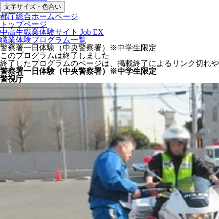
文字サイズ・色合い
都庁総合ホームページ
トップページ
中高生職業体験サイト Job EX
職業体験プログラム一覧
警察署一日体験（中央警察署）※中学生限定
このプログラムは終了しました
終了したプログラムのページは、掲載終了によるリンク切れや
警察署一日体験（中央警察署）※中学生限定
警視庁