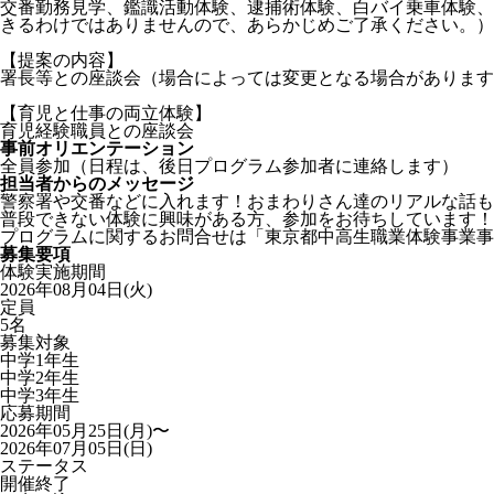
交番勤務見学、鑑識活動体験、逮捕術体験、白バイ乗車体験、
きるわけではありませんので、あらかじめご了承ください。）
【提案の内容】
署長等との座談会（場合によっては変更となる場合があります
【育児と仕事の両立体験】
育児経験職員との座談会
事前オリエンテーション
全員参加（日程は、後日プログラム参加者に連絡します）
担当者からのメッセージ
警察署や交番などに入れます！おまわりさん達のリアルな話も
普段できない体験に興味がある方、参加をお待ちしています！
プログラムに関するお問合せは「東京都中高生職業体験事業事
募集要項
体験実施期間
2026年08月04日(火)
定員
5名
募集対象
中学1年生
中学2年生
中学3年生
応募期間
2026年05月25日(月)〜
2026年07月05日(日)
ステータス
開催終了