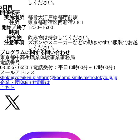
しください。
2日目
開催概要
実施場所
都営大江戸線都庁前駅
住所
東京都新宿区西新宿2-8-1
開始／終了
12:30~16:00
時刻
持ち物
飲み物は持参してください。
注意事項
ズボンやスニーカーなどの動きやすい服装でお越
しください。
プログラムに関する
問い合わせ
東京都中高生職業体験事業事務局
電話番号
03-4567-6650
（電話受付：平日10時00分～17時00分）
メールアドレス
shokugyotaiken-platform@kodomo-smile.metro.tokyo.lg.jp
企業・団体向け情報は
こちら