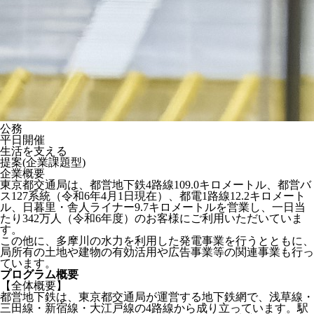
公務
平日開催
生活を支える
提案(企業課題型)
企業概要
東京都交通局は、都営地下鉄4路線109.0キロメートル、都営バ
ス127系統（令和6年4月1日現在）、都電1路線12.2キロメート
ル、日暮里・舎人ライナー9.7キロメートルを営業し、一日当
たり342万人（令和6年度）のお客様にご利用いただいていま
す。
この他に、多摩川の水力を利用した発電事業を行うとともに、
局所有の土地や建物の有効活用や広告事業等の関連事業も行っ
ています。
プログラム概要
【全体概要】
都営地下鉄は、東京都交通局が運営する地下鉄網で、浅草線・
三田線・新宿線・大江戸線の4路線から成り立っています。駅