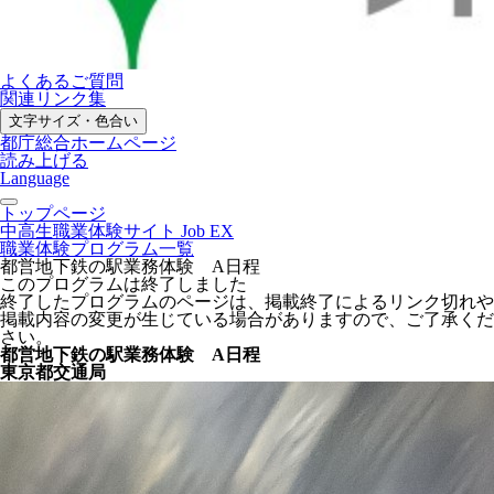
よくあるご質問
関連リンク集
文字サイズ・色合い
都庁総合ホームページ
読み上げる
Language
トップページ
中高生職業体験サイト Job EX
職業体験プログラム一覧
都営地下鉄の駅業務体験 A日程
このプログラムは終了しました
終了したプログラムのページは、掲載終了によるリンク切れや
掲載内容の変更が生じている場合がありますので、ご了承くだ
さい。
都営地下鉄の駅業務体験 A日程
東京都交通局