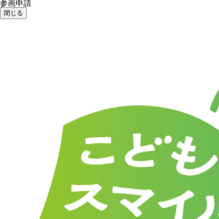
参画申請
閉じる