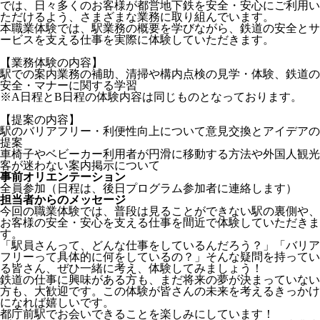
では、日々多くのお客様が都営地下鉄を安全・安心にご利用い
ただけるよう、さまざまな業務に取り組んでいます。
本職業体験では、駅業務の概要を学びながら、鉄道の安全とサ
ービスを支える仕事を実際に体験していただきます。
【業務体験の内容】
駅での案内業務の補助、清掃や構内点検の見学・体験、鉄道の
安全・マナーに関する学習
※A日程とB日程の体験内容は同じものとなっております。
【提案の内容】
駅のバリアフリー・利便性向上について意見交換とアイデアの
提案
車椅子やベビーカー利用者が円滑に移動する方法や外国人観光
客が迷わない案内掲示について
事前オリエンテーション
全員参加（日程は、後日プログラム参加者に連絡します）
担当者からのメッセージ
今回の職業体験では、普段は見ることができない駅の裏側や、
お客様の安全・安心を支える仕事を間近で体験していただきま
す。
「駅員さんって、どんな仕事をしているんだろう？」「バリア
フリーって具体的に何をしているの？」そんな疑問を持ってい
る皆さん、ぜひ一緒に考え、体験してみましょう！
鉄道の仕事に興味がある方も、まだ将来の夢が決まっていない
方も、大歓迎です。この体験が皆さんの未来を考えるきっかけ
になれば嬉しいです。
都庁前駅でお会いできることを楽しみにしています！