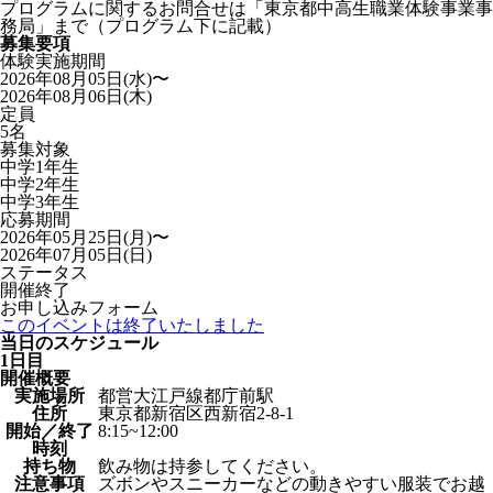
プログラムに関するお問合せは「東京都中高生職業体験事業事
務局」まで（プログラム下に記載）
募集要項
体験実施期間
2026年08月05日(水)〜
2026年08月06日(木)
定員
5名
募集対象
中学1年生
中学2年生
中学3年生
応募期間
2026年05月25日(月)〜
2026年07月05日(日)
ステータス
開催終了
お申し込みフォーム
このイベントは終了いたしました
当日のスケジュール
1日目
開催概要
実施場所
都営大江戸線都庁前駅
住所
東京都新宿区西新宿2-8-1
開始／終了
8:15~12:00
時刻
持ち物
飲み物は持参してください。
注意事項
ズボンやスニーカーなどの動きやすい服装でお越