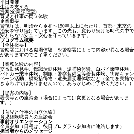
平日開催
生活を支える
提案(企業課題型)
育児と仕事の両立体験
企業概要
警視庁は、明治から令和へ150年以上にわたり、首都・東京の
治安を守り続けています。この先も、変わり続ける時代の中で
変わらない安全・安心を守っていきます。
プログラム概要
【全体概要】
警察署における職場体験 ※警察署によって内容が異なる場合
がありますのでご了承ください。
【業務体験の内容】
交番勤務見学、鑑識活動体験、逮捕術体験、白バイ乗車体験、
パトカー乗車体験、制服・警察装備品等着装体験、街頭キャン
ペーン活動、模擬拾得物・遺失届受理体験など（全てを実施で
きるわけではありませんので、あらかじめご了承ください。）
【提案の内容】
署長等との座談会（場合によっては変更となる場合がありま
す。）
【育児と仕事の両立体験】
育児経験職員との座談会
事前オリエンテーション
全員参加（日程は、後日プログラム参加者に連絡します）
担当者からのメッセージ