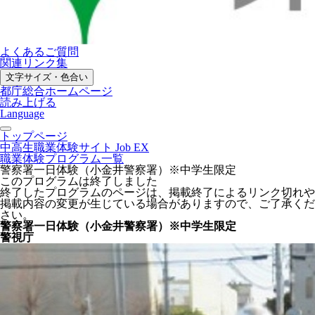
よくあるご質問
関連リンク集
文字サイズ・色合い
都庁総合ホームページ
読み上げる
Language
トップページ
中高生職業体験サイト Job EX
職業体験プログラム一覧
警察署一日体験（小金井警察署）※中学生限定
このプログラムは終了しました
終了したプログラムのページは、掲載終了によるリンク切れや
掲載内容の変更が生じている場合がありますので、ご了承くだ
さい。
警察署一日体験（小金井警察署）※中学生限定
警視庁