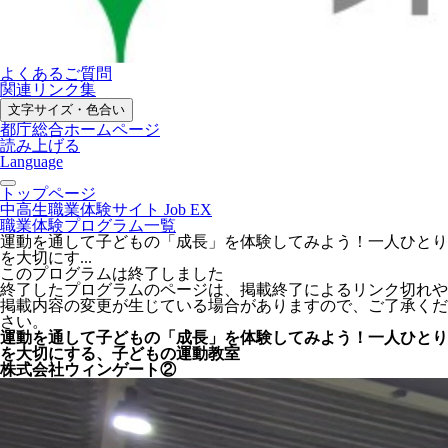
よくあるご質問
関連リンク集
文字サイズ・色合い
都庁総合ホームページ
読み上げる
Language
トップページ
中高生職業体験サイト Job EX
職業体験プログラム一覧
運動を通して子どもの「成長」を体験してみよう！一人ひとり
を大切にす...
このプログラムは終了しました
終了したプログラムのページは、掲載終了によるリンク切れや
掲載内容の変更が生じている場合がありますので、ご了承くだ
さい。
運動を通して子どもの「成長」を体験してみよう！一人ひとり
を大切にする、子どもの運動教室
株式会社ウィンゲート②