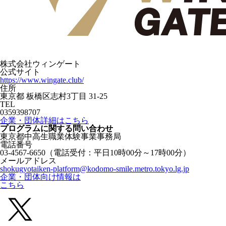
株式会社ウィンゲート
公式サイト
https://www.wingate.club/
住所
東京都 板橋区志村3丁目 31-25
TEL
0359398707
企業・団体詳細はこちら
プログラムに関する
問い合わせ
東京都中高生職業体験事業事務局
電話番号
03-4567-6650
（電話受付：平日10時00分～17時00分）
メールアドレス
shokugyotaiken-platform@kodomo-smile.metro.tokyo.lg.jp
企業・団体向け情報は
こちら