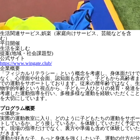
生活関連サービス,娯楽（家庭向けサービス、芸能などを含
む）
平日開催
生活を楽しむ
提案(地域・社会課題型)
公式サイト
https://www.wingate.club/
企業概要
「フィジカルリテラシー」という概念を考慮し、身体面だけで
なく、心理面や社会面、認知面も含めて、子どもから高齢者ま
での運動をサポートしております。従来の暦年齢ではなく、生
物学的年齢という視点から、子ども一人ひとりの発育・発達を
考慮した運動指導を行い、多種多様な運動を経験いただくこと
を大切にしています。
プログラム概要
≪体験≫
実際の運動教室に入り、どのように子どもたちの運動をサポー
トしているか、どう接しているか、を体験していただく予定で
す。現場の指導だけでなく、裏方や準備も含めて体験していた
だきます。
運動が好きな子、もっと身体を強くしたい子、運動の仕方が分