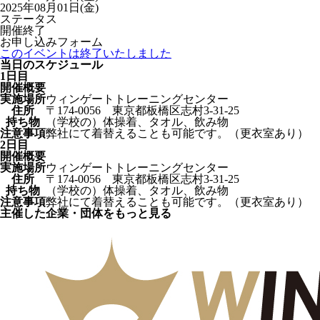
2025年08月01日(金)
ステータス
開催終了
お申し込みフォーム
このイベントは終了いたしました
当日のスケジュール
1日目
開催概要
実施場所
ウィンゲートトレーニングセンター
住所
〒174-0056 東京都板橋区志村3-31-25
持ち物
（学校の）体操着、タオル、飲み物
注意事項
弊社にて着替えることも可能です。（更衣室あり）
2日目
開催概要
実施場所
ウィンゲートトレーニングセンター
住所
〒174-0056 東京都板橋区志村3-31-25
持ち物
（学校の）体操着、タオル、飲み物
注意事項
弊社にて着替えることも可能です。（更衣室あり）
主催した企業・団体をもっと見る