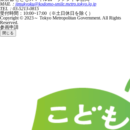
MAIL：
jimukyoku@kodomo-smile.metro.tokyo.lg.jp
TEL：03-5213-0815
受付時間：10:00~17:00（※土日休日を除く）
Copyright © 2023～ Tokyo Metropolitan Government. All Rights
Reserved.
参画申請
閉じる