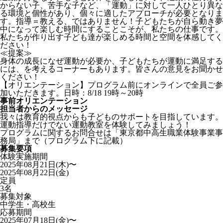
からない子、苦手な子など、「運動」に対して一人ひとり異な
る環境と個性があり、個々に適したアプローチが必要となりま
す。指導＝教える、ではありません！子どもたちが自ら動き夢
中になって楽しむ時間にすることこそが、私たちの仕事です。
私たちが作り出す子ども達が楽しめる時間と空間を体感してく
ださい！
≪提案≫
身体の成長になぜ運動が必要か、子どもたちが運動に満足する
には、を考えるコーナーもあります。皆さんの意見をお聞かせ
ください！
【オリエンテーション】プログラム前にオンラインで全員ご参
加いただきます。日時：8/18 19時～20時
事前オリエンテーション
担当者からのメッセージ
我々は教育的視点からも子どものサポートを目指しています。
運動指導だけでない運動教室を体験してみましょう！
プログラムに関するお問合せは「東京都中高生職業体験事業事
務局」まで（プログラム下に記載）
募集要項
体験実施期間
2025年08月21日(木)〜
2025年08月22日(金)
定員
3名
募集対象
中学生・高校生
応募期間
2025年07月18日(金)〜