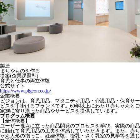
製造
まちやものを作る
提案(企業課題型)
育児と仕事の両立体験
公式サイト
https://www.pigeon.co.jp/
企業概要
ピジョンは、育児用品、マタニティ用品・介護用品・保育サー
ビスを手掛けるブランドです。60年以上にわたり赤ちゃんとご
家族に寄り添った商品やサービスを提供しています。
プログラム概要
【全体概要】
ユーザー視点に立った商品開発のプロセスを学び、実際の商品
に触れて育児用品の工夫を体感していただきます。また、赤ち
ゃん人形の抱っこ、妊婦体験、授乳・さく乳室の見学等を通じ