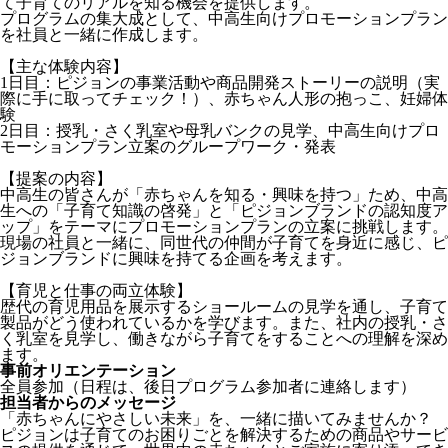
て子育てのリアルを知る機会を提供します。
プログラムの集大成として、中高生向けプロモーションプラン
を社員と一緒に作成します。
【主な体験内容】
1日目：ピジョンの事業活動や商品開発ストーリーの説明（実
際に手に取ってチェック！）、赤ちゃん人形の抱っこ、妊婦体
験
2日目：授乳・さく乳室や母乳バンクの見学、中高生向けプロ
モーションプラン立案のグループワーク・発表
【提案の内容】
中高生の皆さんが「赤ちゃんを知る・興味を持つ」ため、中高
生への「子育て知識の啓発」と「ピジョンブランドの認知度ア
ップ」をテーマにプロモーションプランの立案に挑戦します。
現場の社員と一緒に、同世代の仲間が子育てを身近に感じ、ピ
ジョンブランドに興味を持てる企画を考えます。
【育児と仕事の両立体験】
歴代の育児用品を展示するショールームの見学を通し、子育て
製品がどう使われているかを学びます。また、社内の授乳・さ
く乳室を見学し、働きながら子育てをすることへの理解を深め
ます。
事前オリエンテーション
全員参加（日程は、後日プログラム参加者に連絡します）
担当者からのメッセージ
「赤ちゃんにやさしい未来」を、一緒に描いてみませんか？
ピジョンは子育てのお困りごとを解決するための商品やサービ