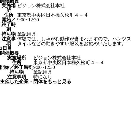
開催概要
実施場
ピジョン株式会社本社
所
住所
東京都中央区日本橋久松町４－４
開始／
9:00~12:30
終了時
刻
持ち物
筆記用具
注意事
体験では、しゃがむ動作が含まれますので、パンツス
項
タイルなどの動きやすい服装をお勧めいたします。
2日目
開催概要
実施場所
ピジョン株式会社本社
住所
東京都中央区日本橋久松町４－４
開始／終了時刻
9:00~12:30
持ち物
筆記用具
注意事項
特になし
主催した企業・団体をもっと見る