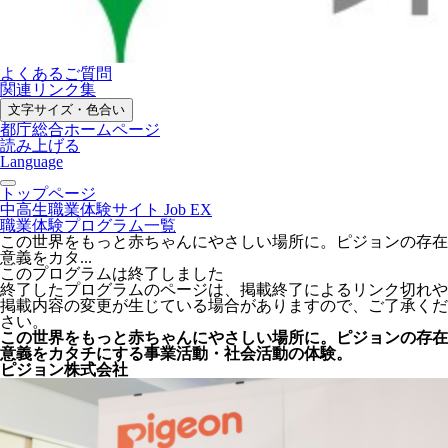
よくあるご質問
関連リンク集
文字サイズ・色合い
都庁総合ホームページ
読み上げる
Language
トップページ
中高生職業体験サイト Job EX
職業体験プログラム一覧
この世界をもっと赤ちゃんにやさしい場所に。ピジョンの存在
意義をカタ...
このプログラムは終了しました
終了したプログラムのページは、掲載終了によるリンク切れや
掲載内容の変更が生じている場合がありますので、ご了承くだ
さい。
この世界をもっと赤ちゃんにやさしい場所に。ピジョンの存在
意義をカタチにする事業活動・社会活動の体験。
ピジョン株式会社