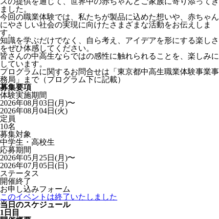
スの提供を通じて、世界中の赤ちゃんとご家族に寄り添ってき
ました。
今回の職業体験では、私たちが製品に込めた想いや、赤ちゃん
にやさしい社会の実現に向けたさまざまな活動をお伝えしま
す。
知識を学ぶだけでなく、自ら考え、アイデアを形にする楽しさ
をぜひ体感してください。
皆さんの中高生ならではの感性に触れられることを、楽しみに
しています。
プログラムに関するお問合せは「東京都中高生職業体験事業事
務局」まで（プログラム下に記載）
募集要項
体験実施期間
2026年08月03日(月)〜
2026年08月04日(火)
定員
10名
募集対象
中学生・高校生
応募期間
2026年05月25日(月)〜
2026年07月05日(日)
ステータス
開催終了
お申し込みフォーム
このイベントは終了いたしました
当日のスケジュール
1日目