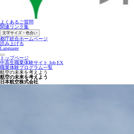
よくあるご質問
関連リンク集
文字サイズ・色合い
都庁総合ホームページ
読み上げる
Language
トップページ
中高生職業体験サイト Job EX
職業体験プログラム一覧
航空の未来を考えよう
航空の未来を考えよう
日本航空株式会社