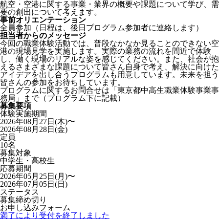
航空・空港に関する事業・業界の概要や課題について学び、需
要の創出について考えます。
事前オリエンテーション
全員参加（日程は、後日プログラム参加者に連絡します）
担当者からのメッセージ
今回の職業体験活動では、普段なかなか見ることのできない空
港の現場見学を実施します。実際の業務の流れを間近で体験
し、働く現場のリアルな姿を感じてください。また、社会が抱
えるさまざまな課題について皆さん自身で考え、解決に向けた
アイデアを出し合うプログラムも用意しています。未来を担う
皆さんの参加をお待ちしています。
プログラムに関するお問合せは「東京都中高生職業体験事業事
務局」まで（プログラム下に記載）
募集要項
体験実施期間
2026年08月27日(木)〜
2026年08月28日(金)
定員
10名
募集対象
中学生・高校生
応募期間
2026年05月25日(月)〜
2026年07月05日(日)
ステータス
募集締め切り
お申し込みフォーム
満了により受付を終了しました