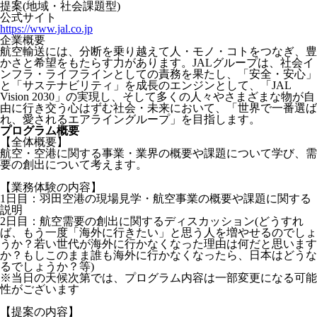
提案(地域・社会課題型)
公式サイト
https://www.jal.co.jp
企業概要
航空輸送には、分断を乗り越えて人・モノ・コトをつなぎ、豊
かさと希望をもたらす力があります。JALグループは、社会イ
ンフラ・ライフラインとしての責務を果たし、「安全・安心」
と「サステナビリティ」を成長のエンジンとして、「JAL
Vision 2030」の実現し、そして多くの人々やさまざまな物が自
由に行き交う心はずむ社会・未来において、「世界で一番選ば
れ、愛されるエアライングループ」を目指します。
プログラム概要
【全体概要】
航空・空港に関する事業・業界の概要や課題について学び、需
要の創出について考えます。
【業務体験の内容】
1日目：羽田空港の現場見学・航空事業の概要や課題に関する
説明
2日目：航空需要の創出に関するディスカッション(どうすれ
ば、もう一度「海外に行きたい」と思う人を増やせるのでしょ
うか？若い世代が海外に行かなくなった理由は何だと思います
か？もしこのまま誰も海外に行かなくなったら、日本はどうな
るでしょうか？等)
※当日の天候次第では、プログラム内容は一部変更になる可能
性がございます
【提案の内容】