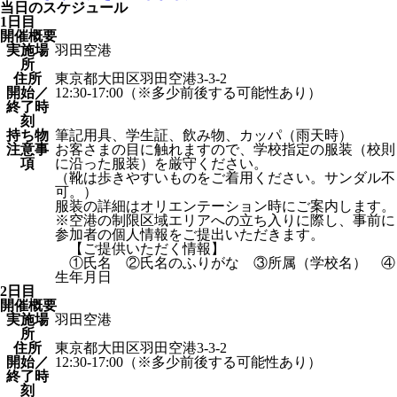
当日のスケジュール
1日目
開催概要
実施場
羽田空港
所
住所
東京都大田区羽田空港3-3-2
開始／
12:30-17:00（※多少前後する可能性あり）
終了時
刻
持ち物
筆記用具、学生証、飲み物、カッパ（雨天時）
注意事
お客さまの目に触れますので、学校指定の服装（校則
項
に沿った服装）を厳守ください。
（靴は歩きやすいものをご着用ください。サンダル不
可。）
服装の詳細はオリエンテーション時にご案内します。
※空港の制限区域エリアへの立ち入りに際し、事前に
参加者の個人情報をご提出いただきます。
【ご提供いただく情報】
①氏名 ②氏名のふりがな ③所属（学校名） ④
生年月日
2日目
開催概要
実施場
羽田空港
所
住所
東京都大田区羽田空港3-3-2
開始／
12:30-17:00（※多少前後する可能性あり）
終了時
刻