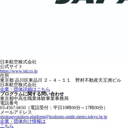
日本航空株式会社
公式サイト
https://www.jal.co.jp
住所
東京都 品川区東品川 ２－４－１１ 野村不動産天王洲ビル
日本航空株式会社
企業・団体詳細はこちら
プログラムに関する
問い合わせ
東京都中高生職業体験事業事務局
電話番号
03-4567-6650
（電話受付：平日10時00分～17時00分）
メールアドレス
shokugyotaiken-platform@kodomo-smile.metro.tokyo.lg.jp
企業・団体向け情報は
こちら