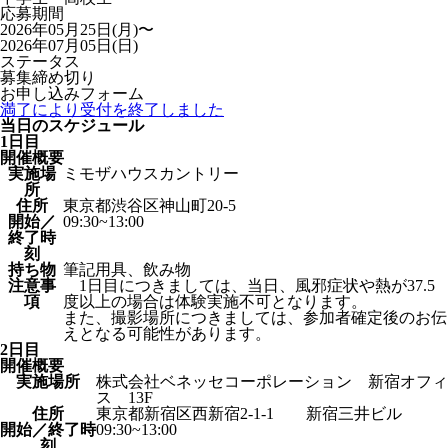
応募期間
2026年05月25日(月)〜
2026年07月05日(日)
ステータス
募集締め切り
お申し込みフォーム
満了により受付を終了しました
当日のスケジュール
1日目
開催概要
実施場
ミモザハウスカントリー
所
住所
東京都渋谷区神山町20-5
開始／
09:30~13:00
終了時
刻
持ち物
筆記用具、飲み物
注意事
1日目につきましては、当日、風邪症状や熱が37.5
項
度以上の場合は体験実施不可となります。
また、撮影場所につきましては、参加者確定後のお伝
えとなる可能性があります。
2日目
開催概要
実施場所
株式会社ベネッセコーポレーション 新宿オフィ
ス 13F
住所
東京都新宿区西新宿2-1-1 新宿三井ビル
開始／終了時
09:30~13:00
刻