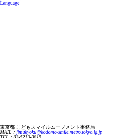
Language
東京都 こどもスマイルムーブメント事務局
MAIL：
jimukyoku@kodomo-smile.metro.tokyo.lg.jp
TEL：03-5213-0815