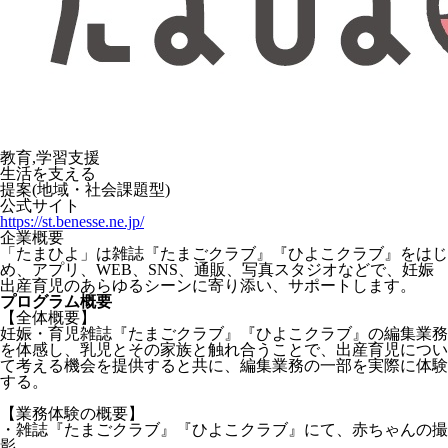
教育,学習支援
生活を支える
提案(地域・社会課題型)
公式サイト
https://st.benesse.ne.jp/
企業概要
「たまひよ」は雑誌『たまごクラブ』『ひよこクラブ』をはじ
め、アプリ、WEB、SNS、通販、写真スタジオなどで、妊娠
出産育児のあらゆるシーンに寄り添い、サポートします。
プログラム概要
【全体概要】
妊娠・育児雑誌『たまごクラブ』『ひよこクラブ』の編集業務
を体感し、乳児とその家族と触れ合うことで、出産育児につい
て考える機会を提供すると共に、編集業務の一部を実際に体験
する。
【業務体験の概要】
・雑誌『たまごクラブ』『ひよこクラブ』にて、赤ちゃんの撮
影。