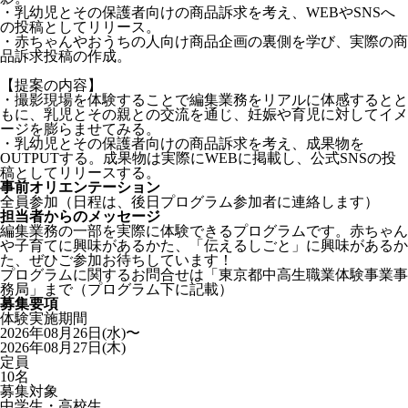
・乳幼児とその保護者向けの商品訴求を考え、WEBやSNSへ
の投稿としてリリース。
・赤ちゃんやおうちの人向け商品企画の裏側を学び、実際の商
品訴求投稿の作成。
【提案の内容】
・撮影現場を体験することで編集業務をリアルに体感するとと
もに、乳児とその親との交流を通じ、妊娠や育児に対してイメ
ージを膨らませてみる。
・乳幼児とその保護者向けの商品訴求を考え、成果物を
OUTPUTする。成果物は実際にWEBに掲載し、公式SNSの投
稿としてリリースする。
事前オリエンテーション
全員参加（日程は、後日プログラム参加者に連絡します）
担当者からのメッセージ
編集業務の一部を実際に体験できるプログラムです。赤ちゃん
や子育てに興味があるかた、「伝えるしごと」に興味があるか
た、ぜひご参加お待ちしています！
プログラムに関するお問合せは「東京都中高生職業体験事業事
務局」まで（プログラム下に記載）
募集要項
体験実施期間
2026年08月26日(水)〜
2026年08月27日(木)
定員
10名
募集対象
中学生・高校生