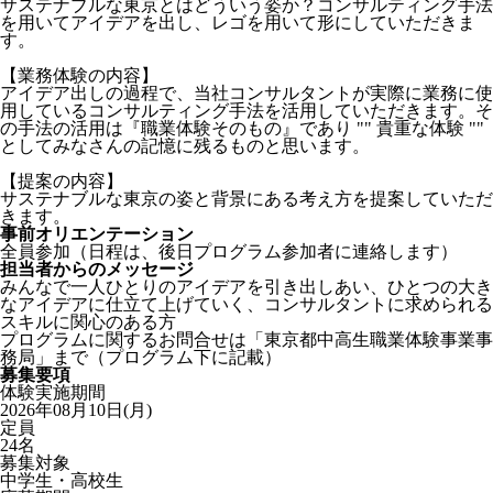
サステナブルな東京とはどういう姿か？コンサルティング手法
を用いてアイデアを出し、レゴを用いて形にしていただきま
す。
【業務体験の内容】
アイデア出しの過程で、当社コンサルタントが実際に業務に使
用しているコンサルティング手法を活用していただきます。そ
の手法の活用は『職業体験そのもの』であり "" 貴重な体験 ""
としてみなさんの記憶に残るものと思います。
【提案の内容】
サステナブルな東京の姿と背景にある考え方を提案していただ
きます。
事前オリエンテーション
全員参加（日程は、後日プログラム参加者に連絡します）
担当者からのメッセージ
みんなで一人ひとりのアイデアを引き出しあい、ひとつの大き
なアイデアに仕立て上げていく、コンサルタントに求められる
スキルに関心のある方
プログラムに関するお問合せは「東京都中高生職業体験事業事
務局」まで（プログラム下に記載）
募集要項
体験実施期間
2026年08月10日(月)
定員
24名
募集対象
中学生・高校生