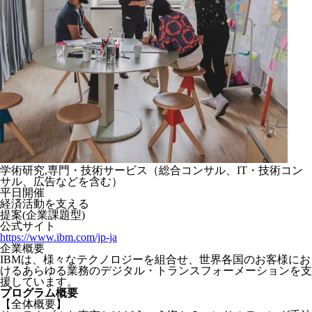
学術研究,専門・技術サービス（総合コンサル、IT・技術コン
サル、広告などを含む）
平日開催
経済活動を支える
提案(企業課題型)
公式サイト
https://www.ibm.com/jp-ja
企業概要
IBMは、様々なテクノロジーを組合せ、世界各国のお客様にお
けるあらゆる業務のデジタル・トランスフォーメーションを支
援しています。
プログラム概要
【全体概要】