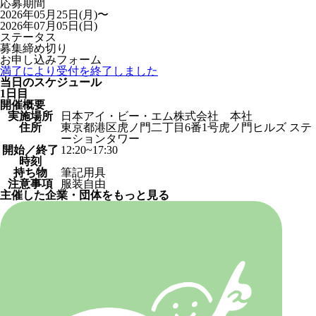
応募期間
2026年05月25日(月)〜
2026年07月05日(日)
ステータス
募集締め切り
お申し込みフォーム
満了により受付を終了しました
当日のスケジュール
1日目
開催概要
実施場所
日本アイ・ビー・エム株式会社 本社
住所
東京都港区虎ノ門二丁目6番1号虎ノ門ヒルズ ステ
ーションタワー
開始／終了
12:20~17:30
時刻
持ち物
筆記用具
注意事項
服装自由
主催した企業・団体をもっと見る