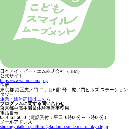
日本アイ・ビー・エム株式会社（IBM）
公式サイト
https://www.ibm.com/jp-ja
住所
東京都 港区虎ノ門 二丁目6番1号 虎ノ門ヒルズ ステーション
タワー
企業・団体詳細はこちら
プログラムに関する
問い合わせ
東京都中高生職業体験事業事務局
電話番号
03-4567-6650
（電話受付：平日10時00分～17時00分）
メールアドレス
shokugyotaiken-platform@kodomo-smile.metro.tokyo.lg.jp