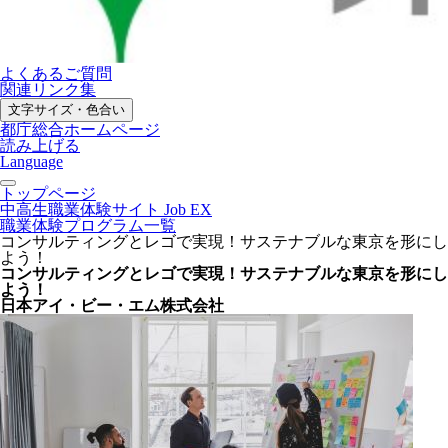
よくあるご質問
関連リンク集
文字サイズ・色合い
都庁総合ホームページ
読み上げる
Language
トップページ
中高生職業体験サイト Job EX
職業体験プログラム一覧
コンサルティングとレゴで実現！サステナブルな東京を形にし
よう！
コンサルティングとレゴで実現！サステナブルな東京を形にし
よう！
日本アイ・ビー・エム株式会社