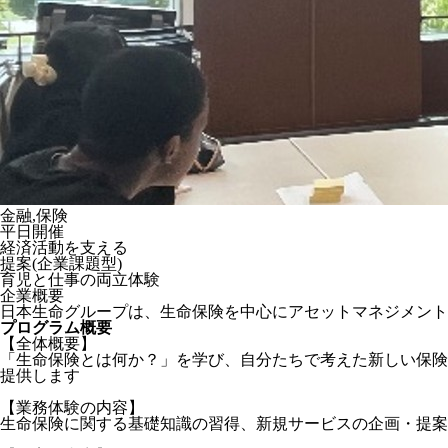
金融,保険
平日開催
経済活動を支える
提案(企業課題型)
育児と仕事の両立体験
企業概要
日本生命グループは、生命保険を中心にアセットマネジメント
プログラム概要
【全体概要】
「生命保険とは何か？」を学び、自分たちで考えた新しい保険
提供します
【業務体験の内容】
生命保険に関する基礎知識の習得、新規サービスの企画・提案