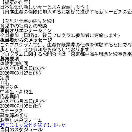
【提案の内容】
日本生命の新しいサービスを企画しよう！
（日本生命の保険に加入するお客様に提供する新サービスの企
【育児と仕事の両立体験】
育児中の社員との懇談
事前オリエンテーション
全員参加（日程は、後日プログラム参加者に連絡します）
担当者からのメッセージ
このプログラムでは、生命保険業界の仕事を体験するだけでな
歩として、ぜひ参加をお待ちしております！
プログラムに関するお問合せは「東京都中高生職業体験事業事
募集要項
体験実施期間
2026年08月26日(水)〜
2026年08月27日(木)
定員
12名
募集対象
中学生・高校生
応募期間
2026年05月25日(月)〜
2026年07月05日(日)
ステータス
募集締め切り
お申し込みフォーム
満了により受付を終了しました
当日のスケジュール